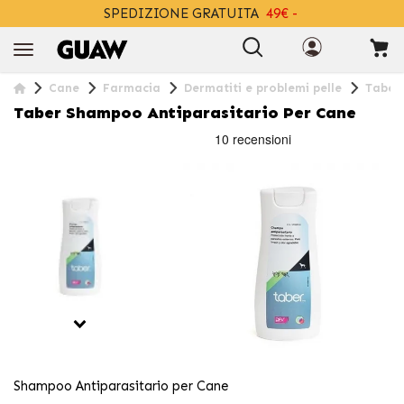
SPEDIZIONE GRATUITA
49€ -
+INFO
Cane
Farmacia
Dermatiti e problemi pelle
Taber
Taber Shampoo Antiparasitario Per Cane
Shampoo Antiparasitario per Cane