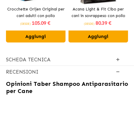
Crocchette Orijen Original per
Acana Light & Fit Cibo per
A
cani adulti con pollo
cani in sovrappeso con pollo
105
.09 €
80
.39 €
fresco
(DESDE)
(DESDE)
Aggiungi
Aggiungi
SCHEDA TECNICA
RECENSIONI
Opinioni
Taber Shampoo Antiparasitario
per Cane