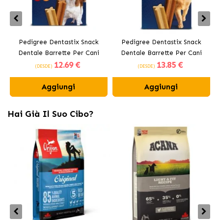
Pedigree Dentastix Snack
Pedigree Dentastix Snack
Dentale Barrette Per Cani
Dentale Barrette Per Cani
12
.69 €
13
.85 €
Medi 10-25 kg
Grandi +25 kg
(DESDE)
(DESDE)
Aggiungi
Aggiungi
Hai Già Il Suo Cibo?