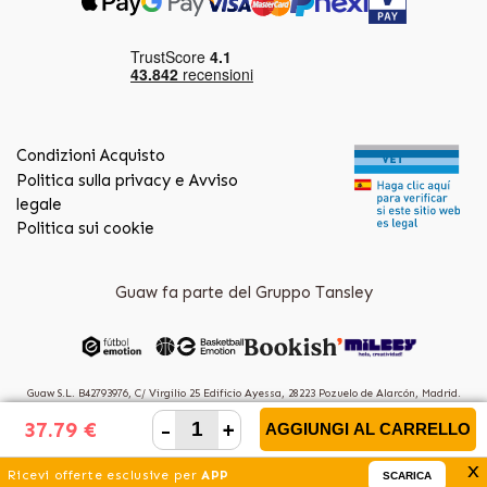
Condizioni Acquisto
Politica sulla privacy e Avviso
legale
Politica sui cookie
Guaw fa parte del Gruppo Tansley
Guaw S.L. B42793976, C/ Virgilio 25 Edificio Ayessa, 28223 Pozuelo de Alarcón, Madrid.
(Spain)
-
+
37.79 €
AGGIUNGI AL CARRELLO
x
Ricevi offerte esclusive per
APP
SCARICA