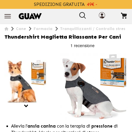
SPEDIZIONE GRATUITA
49€ -
+INFO
Cane
Farmacia
Tranquillizzanti / Controllo stres
Thundershirt Maglietta Rilassante Per Cani
Allevia l'
ansia canina
con la terapia di
pressione
di