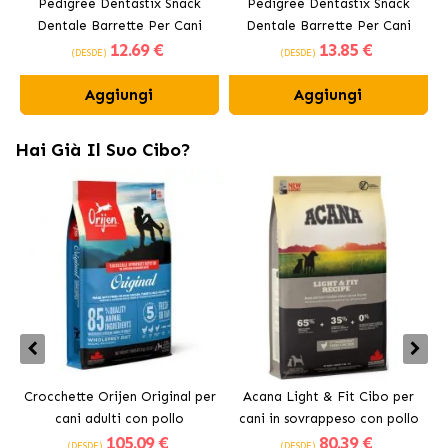
Pedigree Dentastix Snack
Pedigree Dentastix Snack
Dentale Barrette Per Cani
Dentale Barrette Per Cani
12
.69 €
13
.85 €
Medi 10-25 kg
Grandi +25 kg
(DESDE)
(DESDE)
Aggiungi
Aggiungi
Hai Già Il Suo Cibo?
Crocchette Orijen Original per
Acana Light & Fit Cibo per
A
cani adulti con pollo
cani in sovrappeso con pollo
105
.09 €
80
.39 €
fresco
(DESDE)
(DESDE)