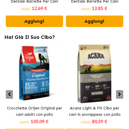
Dentale Barrette Per Cani
Dentale Barrette Per Cani
12
.69 €
13
.85 €
Medi 10-25 kg
Grandi +25 kg
(DESDE)
(DESDE)
Aggiungi
Aggiungi
Hai Già Il Suo Cibo?
Crocchette Orijen Original per
Acana Light & Fit Cibo per
A
cani adulti con pollo
cani in sovrappeso con pollo
105
.09 €
80
.39 €
fresco
(DESDE)
(DESDE)