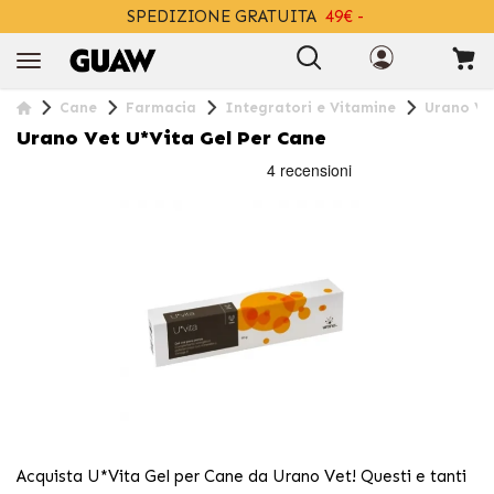
SPEDIZIONE GRATUITA
49€ -
+INFO
Cane
Farmacia
Integratori e Vitamine
Urano Ve
Urano Vet U*Vita Gel Per Cane
Acquista U*Vita Gel per Cane da Urano Vet! Questi e tanti