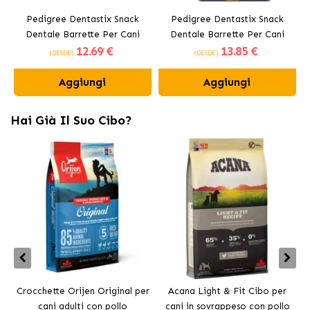
Pedigree Dentastix Snack
Pedigree Dentastix Snack
Dentale Barrette Per Cani
Dentale Barrette Per Cani
12
.69 €
13
.85 €
Medi 10-25 kg
Grandi +25 kg
(DESDE)
(DESDE)
Aggiungi
Aggiungi
Hai Già Il Suo Cibo?
Crocchette Orijen Original per
Acana Light & Fit Cibo per
A
cani adulti con pollo
cani in sovrappeso con pollo