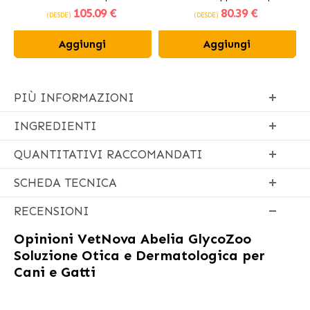
105
.09 €
80
.39 €
fresco
(DESDE)
(DESDE)
Aggiungi
Aggiungi
PIÙ INFORMAZIONI
INGREDIENTI
QUANTITATIVI RACCOMANDATI
SCHEDA TECNICA
RECENSIONI
Opinioni
VetNova Abelia GlycoZoo
Soluzione Otica e Dermatologica per
Cani e Gatti