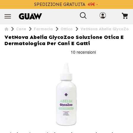
SPEDIZIONE GRATUITA
49€ -
+INFO
Cane
Farmacia
Ottico
VetNova Abelia GlycoZoo S
VetNova Abelia GlycoZoo Soluzione Otica E
Dermatologica Per Cani E Gatti