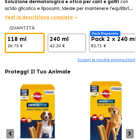
Soluzione dermatologica e otica per cani e gatti
con
acido glicolico e liposomi, ideale per mantenere l’equilibrio
della pelle e dell’orecchio, prevenendo infezioni e alleviando
Vedi la descrizione completa
i fastidi.
QUANTITÀ
Pack Risparmio
118 ml
240 ml
Pack 2 x 240 ml
26.75 €
42.20 €
82.71 €
Scopri le nostre promozioni
Proteggi Il Tuo Animale