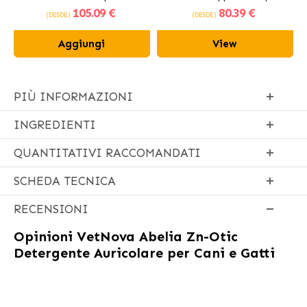
105
.09 €
80
.39 €
fresco
(DESDE)
(DESDE)
Aggiungi
View
PIÙ INFORMAZIONI
INGREDIENTI
QUANTITATIVI RACCOMANDATI
SCHEDA TECNICA
RECENSIONI
Opinioni
VetNova Abelia Zn-Otic
Detergente Auricolare per Cani e Gatti