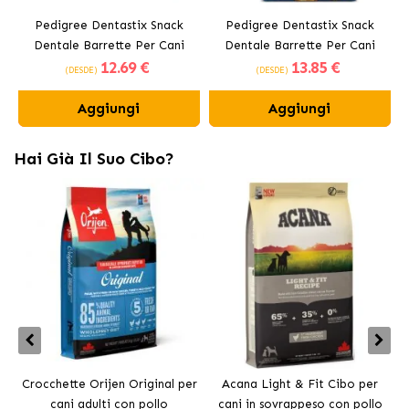
Pedigree Dentastix Snack
Pedigree Dentastix Snack
Dentale Barrette Per Cani
Dentale Barrette Per Cani
12
.69 €
13
.85 €
Medi 10-25 kg
Grandi +25 kg
(DESDE)
(DESDE)
Aggiungi
Aggiungi
Hai Già Il Suo Cibo?
Crocchette Orijen Original per
Acana Light & Fit Cibo per
A
cani adulti con pollo
cani in sovrappeso con pollo