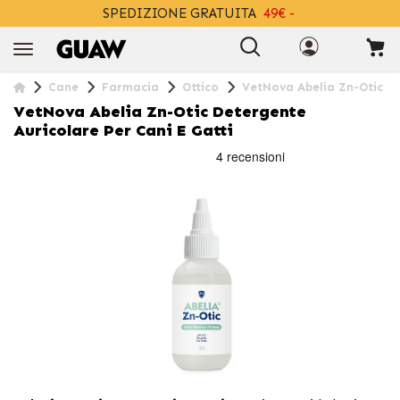
SPEDIZIONE GRATUITA
49€ -
+INFO
Cane
Farmacia
Ottico
VetNova Abelia Zn-Otic De
VetNova Abelia Zn-Otic Detergente
Auricolare Per Cani E Gatti