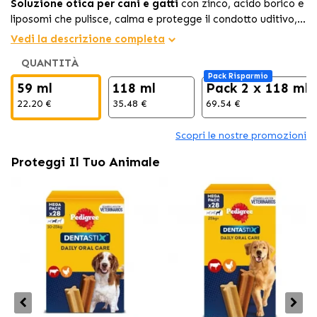
Soluzione otica per cani e gatti
con zinco, acido borico e
liposomi che pulisce, calma e protegge il condotto uditivo,
ideale per l’igiene quotidiana o come supporto nei
Vedi la descrizione completa
trattamenti delle otiti.
QUANTITÀ
Pack Risparmio
59 ml
118 ml
Pack 2 x 118 ml
22.20 €
35.48 €
69.54 €
Scopri le nostre promozioni
Proteggi Il Tuo Animale