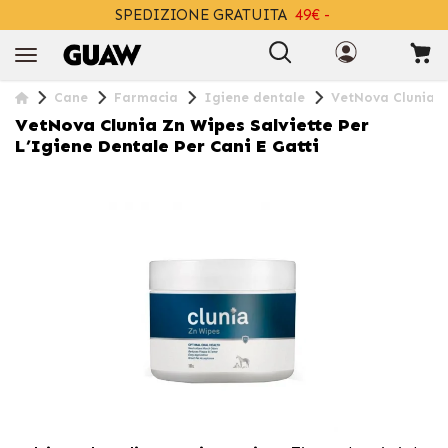
SPEDIZIONE GRATUITA
49€ -
+INFO
Cane
Farmacia
Igiene dentale
VetNova Clunia Zn
VetNova Clunia Zn Wipes Salviette Per
L’Igiene Dentale Per Cani E Gatti