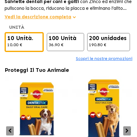
Salviette dentali per cani e gatti
con Zinco ed enzimi che
puliscono la bocca, riducono la placca e eliminano l’alito
cattivo senza necessità di spazzolatura.
Vedi la descrizione completa
UNITÀ
10 Unità.
100 Unità
200 unidades
10.00 €
36.90 €
190.80 €
Scopri le nostre promozioni
Proteggi Il Tuo Animale