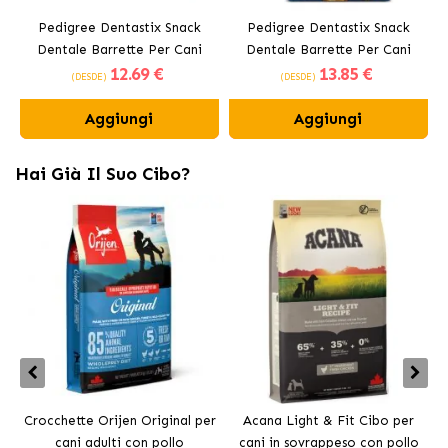
Pedigree Dentastix Snack
Pedigree Dentastix Snack
Dentale Barrette Per Cani
Dentale Barrette Per Cani
12
.69 €
13
.85 €
Medi 10-25 kg
Grandi +25 kg
(DESDE)
(DESDE)
Aggiungi
Aggiungi
Hai Già Il Suo Cibo?
Crocchette Orijen Original per
Acana Light & Fit Cibo per
A
cani adulti con pollo
cani in sovrappeso con pollo