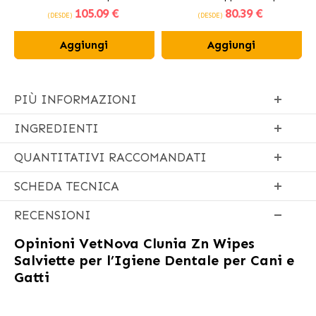
105
.09 €
80
.39 €
fresco
(DESDE)
(DESDE)
Aggiungi
Aggiungi
PIÙ INFORMAZIONI
INGREDIENTI
QUANTITATIVI RACCOMANDATI
SCHEDA TECNICA
RECENSIONI
Opinioni
VetNova Clunia Zn Wipes
Salviette per l’Igiene Dentale per Cani e
Gatti