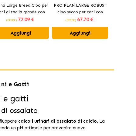
na Large Breed Cibo per
PRO PLAN LARGE ROBUST
Crocchette O
ani di taglia grande con
cibo secco per cani con
cani anzi
72
.09 €
67
.70 €
pollo
pollo
(DESDE)
(DESDE)
(DESDE)
Aggiungi
Aggiungi
Ag
ni e Gatti
 e gatti
 di ossalato
viluppare
calcoli urinari di ossalato di calcio
. La
orendo un pH ottimale per prevenire nuove