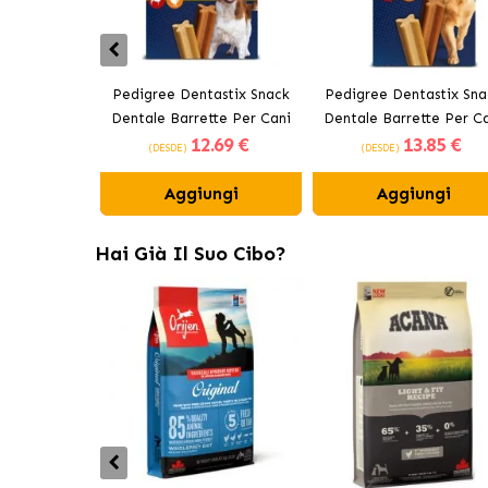
Pedigree Dentastix Snack
Pedigree Dentastix Sna
Dentale Barrette Per Cani
Dentale Barrette Per C
12
.69 €
13
.85 €
Medi 10-25 kg
Grandi +25 kg
(DESDE)
(DESDE)
Aggiungi
Aggiungi
Hai Già Il Suo Cibo?