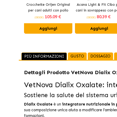
Crocchette Orijen Original
Acana Light & Fit Cibo 
per cani adulti con pollo
cani in sovrappeso con p
105
.09 €
80
.39 €
fresco
(DESDE)
(DESDE)
Aggiungi
Aggiungi
GUSTO
DOSSAGIO
PIÙ INFORMAZIONI
Dettagli Prodotto
VetNova Dialix Ox
VetNova Dialix Oxalate: inte
Sostiene la salute del sistema ur
Dialix Oxalate
è un
integratore nutrizionale in 
sua composizione unica aiuta a modificare l'ambien
formazioni.