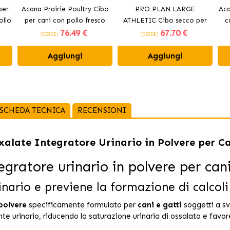
per
Acana Prairie Poultry Cibo
PRO PLAN LARGE
Aca
ollo
per cani con pollo fresco
ATHLETIC Cibo secco per
c
76
.49 €
67
.70 €
cani con pollo
(DESDE)
(DESDE)
Aggiungi
Aggiungi
SCHEDA TECNICA
RECENSIONI
alate Integratore Urinario in Polvere per Ca
gratore urinario in polvere per cani
inario e previene la formazione di calcoli
polvere
specificamente formulato per
cani e gatti
soggetti a s
te urinario, riducendo la saturazione urinaria di ossalato e fav