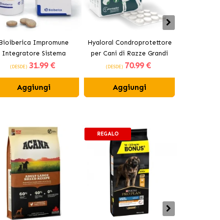
Bioiberica Impromune
Hyaloral Condroprotettore
Pharmadiet 
Integratore Sistema
per Cani di Razze Grandi
Plus Suppl
31
.99 €
70
.99 €
unitario per Cani e Gatti
Pharmadiet
per Ca
(DESDE)
(DESDE)
(DESDE)
Compresse
Aggiungi
Aggiungi
Ag
REGALO