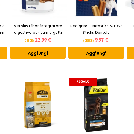
ck
Vetplus Fibor integratore
Pedigree Dentastics 5-10Kg
ani
digestivo per cani e gatti
Sticks Dentale
22
.99 €
9
.97 €
Imm
(DESDE)
(DESDE)
Aggiungi
Aggiungi
REGALO