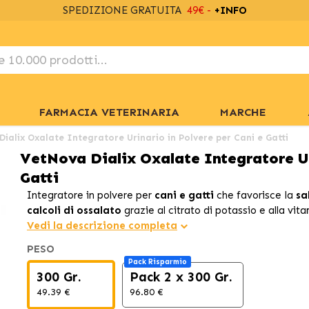
SPEDIZIONE GRATUITA
49€ -
+INFO
FARMACIA VETERINARIA
MARCHE
ialix Oxalate Integratore Urinario in Polvere per Cani e Gatti
VetNova Dialix Oxalate Integratore Ur
Gatti
Integratore in polvere per
cani e gatti
che favorisce la
sa
calcoli di ossalato
grazie al citrato di potassio e alla vit
Vedi la descrizione completa
PESO
Pack Risparmio
300 Gr.
Pack 2 x 300 Gr.
49.39 €
96.80 €