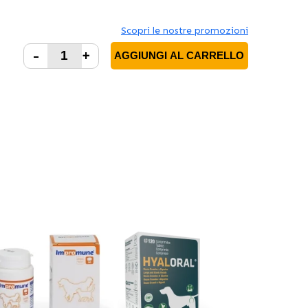
Scopri le nostre promozioni
-
+
AGGIUNGI AL CARRELLO