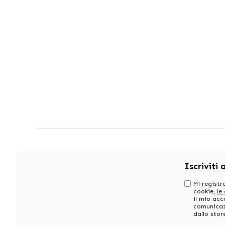
Iscriviti 
Mi registro
cookie,
le
il mio acc
comunicazi
dallo stor