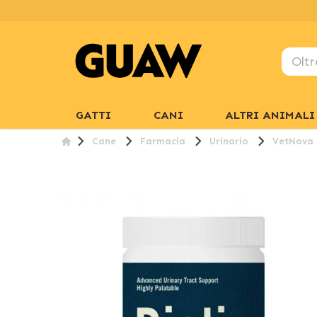
GATTI
CANI
ALTRI ANIMALI
Cane
Farmacia
Urinario
VetNova D