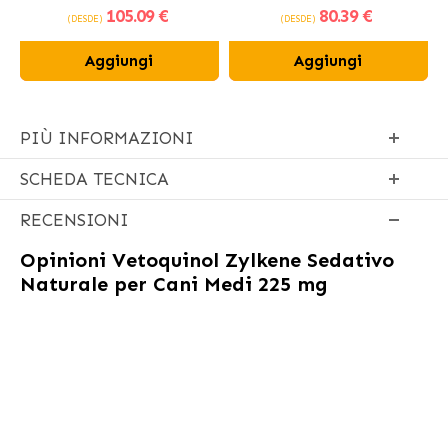
105
.09 €
80
.39 €
fresco
(DESDE)
(DESDE)
Aggiungi
Aggiungi
PIÙ INFORMAZIONI
SCHEDA TECNICA
RECENSIONI
Opinioni
Vetoquinol Zylkene Sedativo
Naturale per Cani Medi 225 mg