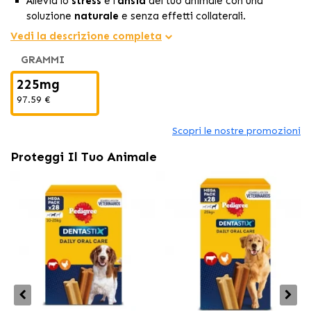
Allevia lo
stress
e l'
ansia
del tuo animale con una
soluzione
naturale
e senza effetti collaterali.
Perfetto per situazioni stressanti come
viaggi
,
Vedi la descrizione completa
cambiamenti nell'ambiente
e
rumori forti
.
GRAMMI
Facile da somministrare, ideale per promuovere un
comportamento equilibrato
e sano nel tuo animale.
225mg
97.59 €
Scopri le nostre promozioni
Proteggi Il Tuo Animale