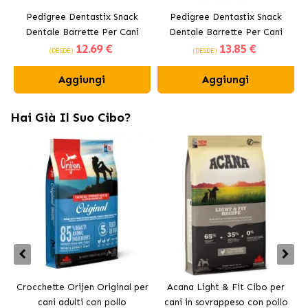
Pedigree Dentastix Snack
Pedigree Dentastix Snack
Dentale Barrette Per Cani
Dentale Barrette Per Cani
12
.69 €
13
.85 €
Medi 10-25 kg
Grandi +25 kg
(DESDE)
(DESDE)
Aggiungi
Aggiungi
Hai Già Il Suo Cibo?
Crocchette Orijen Original per
Acana Light & Fit Cibo per
A
cani adulti con pollo
cani in sovrappeso con pollo