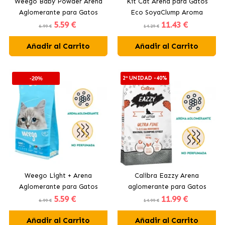
Weego Baby Powder Arena
Kit Cat Arena para Gatos
Aglomerante para Gatos
Eco SoyaClump Aroma
5
.59 €
11
.43 €
Aroma Talco
Lavanda
6.99 €
14.29 €
Añadir al Carrito
Añadir al Carrito
2ª UNIDAD -40%
-20%
Weego Light + Arena
Calibra Eazzy Arena
Aglomerante para Gatos
aglomerante para Gatos
5
.59 €
11
.99 €
Ultra Fina
6.99 €
14.99 €
Añadir al Carrito
Añadir al Carrito