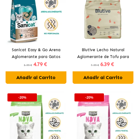
Sanicat Easy & Go Arena
Blutive Lecho Natural
Aglomerante para Gatos
Aglomerante de Tofu para
4
.79 €
6
.39 €
Gatos
5.99 €
7.99 €
Añadir al Carrito
Añadir al Carrito
-20%
-20%