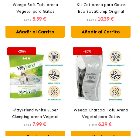
Weego Soft Tofu Arena
Kit Cat Arena para Gatos
Vegetal para Gatos
Eco SoyaClump Original
5
.59 €
10
.39 €
6.99 €
12.99 €
Añadir al Carrito
Añadir al Carrito
-20%
-20%
KittyFriend White Super
Weego Charcoal Tofu Arena
Clumping Arena Vegetal
Vegetal para Gatos
7
.99 €
6
.39 €
para Gatos
9.99 €
7.99 €