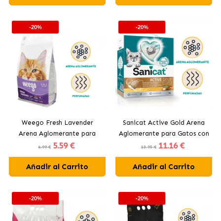
-20%
-20%
Weego Fresh Lavender
Sanicat Active Gold Arena
Arena Aglomerante para
Aglomerante para Gatos con
5
.59 €
11
.16 €
Gatos Aroma Lavanda
Aceite de Argán
6.99 €
13.95 €
Añadir al Carrito
Añadir al Carrito
-20%
-20%