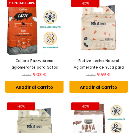
2ª UNIDAD -40%
-20%
Calibra Eazzy Arena
Blutive Lecho Natural
aglomerante para Gatos
Aglomerante de Yuca para
9
.03 €
9
.59 €
Fina
Gatos
11.29 €
11.99 €
Añadir al Carrito
Añadir al Carrito
-20%
-20%