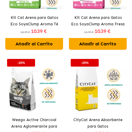
Kit Cat Arena para Gatos
Kit Cat Arena para Gatos
Eco SoyaClump Aroma Té
Eco SoyaClump Aroma Fresa
10
.39 €
10
.39 €
Verde
12.99 €
12.99 €
Añadir al Carrito
Añadir al Carrito
-20%
-20%
Weego Active Charcoal
CityCat Arena Absorbente
Arena Aglomerante para
para Gatos