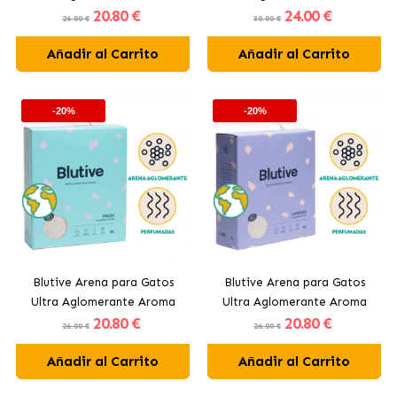
20
.80 €
24
.00 €
Aloe Vera
Activo
26.00 €
30.00 €
Añadir al Carrito
Añadir al Carrito
-20%
-20%
Blutive Arena para Gatos
Blutive Arena para Gatos
Ultra Aglomerante Aroma
Ultra Aglomerante Aroma
20
.80 €
20
.80 €
Fresh
Lavanda
26.00 €
26.00 €
Añadir al Carrito
Añadir al Carrito