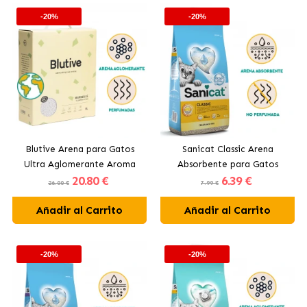
-20%
-20%
Blutive Arena para Gatos
Sanicat Classic Arena
Ultra Aglomerante Aroma
Absorbente para Gatos
20
.80 €
6
.39 €
Marsella
Fragance Free
26.00 €
7.99 €
Añadir al Carrito
Añadir al Carrito
-20%
-20%