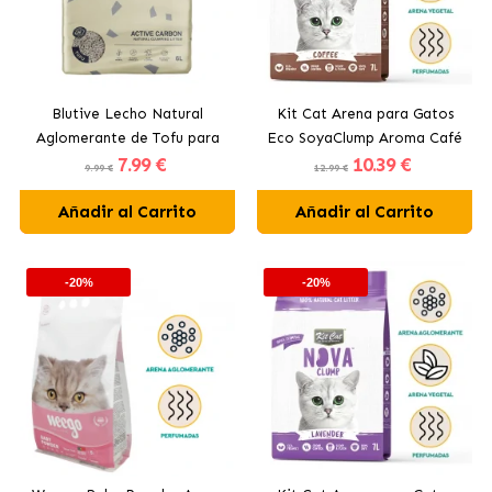
Blutive Lecho Natural
Kit Cat Arena para Gatos
Aglomerante de Tofu para
Eco SoyaClump Aroma Café
7
.99 €
10
.39 €
Gatos con Carbón Activo
9.99 €
12.99 €
Añadir al Carrito
Añadir al Carrito
-20%
-20%