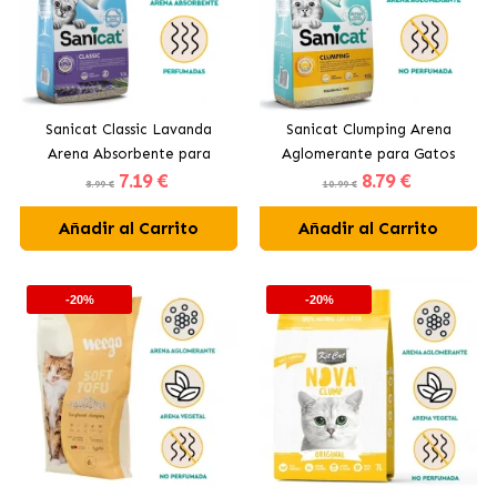
Sanicat Classic Lavanda
Sanicat Clumping Arena
Arena Absorbente para
Aglomerante para Gatos
7
.19 €
8
.79 €
Gatos
Fragance Free
8.99 €
10.99 €
Añadir al Carrito
Añadir al Carrito
-20%
-20%