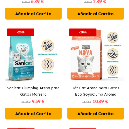
6
.39 €
2
.39 €
Gatos Carbón Activo
7.99 €
2.99 €
Añadir al Carrito
Añadir al Carrito
-20%
-20%
Sanicat Clumping Arena para
Kit Cat Arena para Gatos
Gatos Marsella
Eco SoyaClump Aroma
9
.59 €
10
.39 €
Melocotón
11.99 €
12.99 €
Añadir al Carrito
Añadir al Carrito