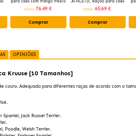
so
para cães com frango fresco
ATHLETIC Ração para cães
pa
76
.49 €
65
.69 €
com frango
(DESDE)
(DESDE)
Comprar
Comprar
CAS
OPINIÕES
ica Kruuse [10 Tamanhos]
s de couro. Adequado para diferentes raças de acordo com o tam
isé.
r Spaniel, Jack Russel Terrier.
ier.
l, Poodle, Welsh Terrier.
ointer, Springer Spaniel.