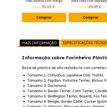
cães adultos com frango
para cães com sobrepe
92
.19 €
69
.49 €
com frango fresco
(DESDE)
(DESDE)
Comprar
Comprar
ESPECIFICAÇÕES TÉCNI
MAIS INFORMAÇÃO
Informação sobre
Focinheira Plást
Bozal de plástico de alta resistência com correia
Tamanho 1: Chihuahua, Japanese Chin, Maltês.
Tamanho 2: Papillon, Yorkshire Terrier, Bichon Fr
Tamanho 3: Dachshund.
Tamanho 4: Border Terrier, Cairn Terrier, Cavalie
Tamanho 5: Bedlington Terrier, Basenji, Fox Terr
Tamanho 6: Beagle, Border Collie, Cocker Spanie
Tamanho 7: Dálmata, Elkhound, Pastor Alemão, P