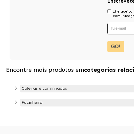
Inscrevet
Li e aceito
comunicaçõ
GO!
Encontre mais produtos em
categorias relac
Coleiras e caminhadas
Focinheira