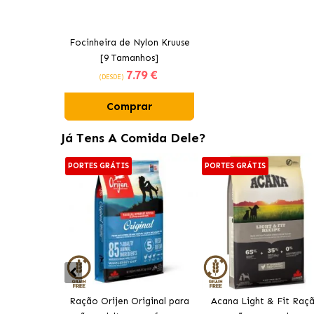
Focinheira de Nylon Kruuse
[9 Tamanhos]
7
.79 €
(DESDE)
Comprar
Já Tens A Comida Dele?
PORTES GRÁTIS
PORTES GRÁTIS
Ração Orijen Original para
Acana Light & Fit Raç