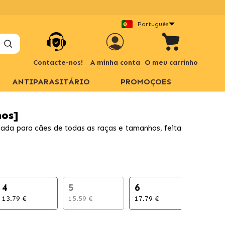
Português
Contacte-nos!
A minha conta
O meu carrinho
ANTIPARASITÁRIO
PROMOÇOES
hos]
icada para cães de todas as raças e tamanhos, feita
4
5
6
7
13.79 €
15.59 €
17.79 €
18.89 