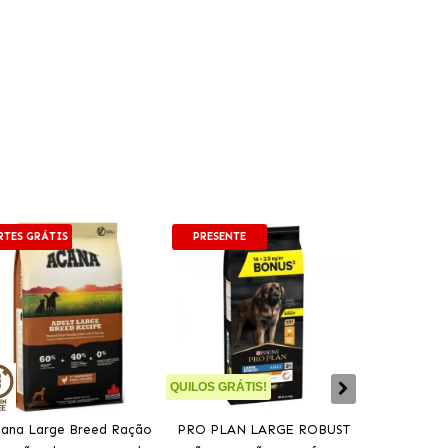
RTES GRÁTIS
PRESENTE
PORTES GRÁT
QUILOS GRÁTIS!
ana Large Breed Ração
PRO PLAN LARGE ROBUST
Ração Orij