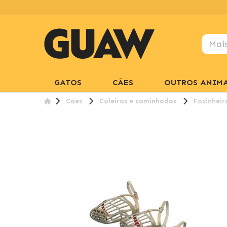
GATOS
CÃES
OUTROS ANIMA
Cães
Coleiras e caminhadas
Focinheir