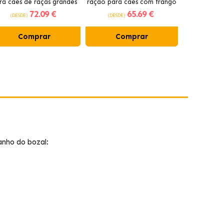
ra cães de raças grandes
ração para cães com frango
cães idos
72
.09 €
65
.69 €
com frango
(DESDE)
(DESDE)
(DESDE)
Comprar
Comprar
Co
anho do bozal: