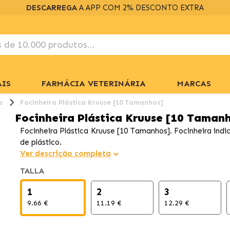
DESCARREGA
A APP COM 2% DESCONTO EXTRA
IS
FARMÁCIA VETERINÁRIA
MARCAS
a
Focinheira Plástica Kruuse [10 Tamanhos]
Focinheira Plástica Kruuse [10 Taman
Focinheira Plástica Kruuse [10 Tamanhos]. Focinheira ind
de plástico.
Ver descrição completa
TALLA
1
2
3
9.66 €
11.19 €
12.29 €