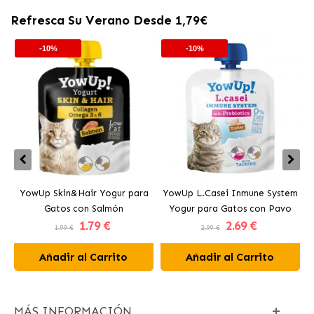
Refresca Su Verano Desde 1,79€
-10%
-10%
YowUp Skin&Hair Yogur para
YowUp L.Casei Inmune System
Y
Gatos con Salmón
Yogur para Gatos con Pavo
1
.79 €
2
.69 €
1.99 €
2.99 €
Añadir al Carrito
Añadir al Carrito
MÁS INFORMACIÓN