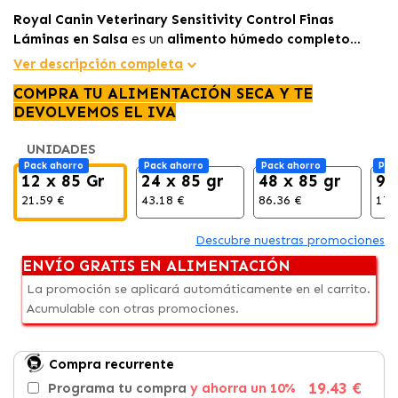
Royal Canin Veterinary Sensitivity Control Finas
Láminas en Salsa
es un
alimento húmedo completo
para gatos con alergias e intolerancias alimentarias
,
Ver descripción completa
formulado con una sola fuente de proteína animal y arroz
COMPRA TU ALIMENTACIÓN SECA Y TE
para cuidar su digestión y su piel.
DEVOLVEMOS EL IVA
UNIDADES
Pack ahorro
Pack ahorro
Pack ahorro
Pac
12 x 85 Gr
24 x 85 gr
48 x 85 gr
96
21.59 €
43.18 €
86.36 €
172
Descubre nuestras promociones
ENVÍO GRATIS EN ALIMENTACIÓN
La promoción se aplicará automáticamente en el carrito.
Acumulable con otras promociones.
Compra recurrente
19.43 €
Programa tu compra
y ahorra un 10%