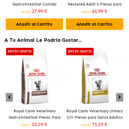
Gastrointestinal Comida
Neutered Adult S Pienso para
27
.99 €
61
.99 €
Húmeda para Perros en Paté
Perros Pequeños Esterilizados
C
(DESDE)
(DESDE)
Añadir al Carrito
Añadir al Carrito
A Tu Animal Le Podría Gustar...
ENVÍO GRATIS
ENVÍO GRATIS
Royal Canin Veterinary
Royal Canin Veterinary Urinary
Gastrointestinal Pienso Para
S/O Pienso para Gatos Adultos
53
.39 €
71
.19 €
Gatos Adultos
(DESDE)
(DESDE)