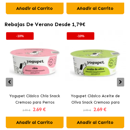
Añadir al Carrito
Añadir al Carrito
Rebajas De Verano Desde 1,79€
-10%
-10%
Yogupet Clásico Chía Snack
Yogupet Clásico Aceite de
Cremoso para Perros
Oliva Snack Cremoso para
2
.69 €
2
.69 €
Perros
2.99 €
2.99 €
Añadir al Carrito
Añadir al Carrito