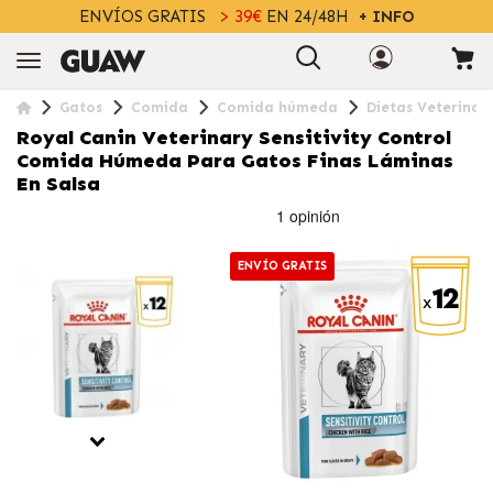
ENVÍOS GRATIS
> 39€
EN 24/48H
+ INFO
Gatos
Comida
Comida húmeda
Dietas Veterinar
Royal Canin Veterinary Sensitivity Control
Comida Húmeda Para Gatos Finas Láminas
En Salsa
ENVÍO GRATIS