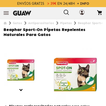
ENVÍOS GRATIS
> 39€
EN 24/48H
+ INFO
Gatos
Antiparasitarios
Pipetas
Beaphar Sport-On
Beaphar Sport-On Pipetas Repelentes
Naturales Para Gatos