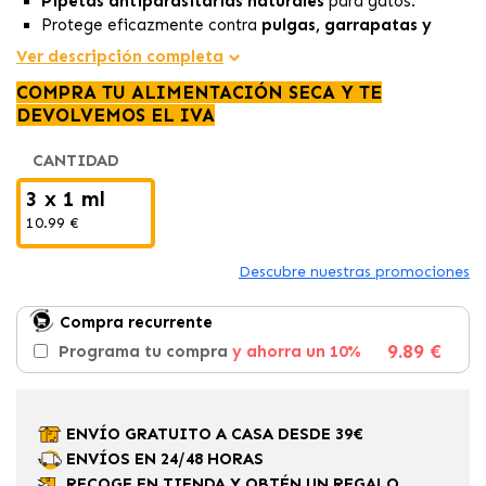
Pipetas antiparasitarias naturales
para gatos.
Protege eficazmente contra
pulgas, garrapatas y
mosquitos
.
Ver descripción completa
Se presenta en un
formato práctico de 3 pipetas de 1
COMPRA TU ALIMENTACIÓN SECA Y TE
ml
para fácil aplicación.
DEVOLVEMOS EL IVA
CANTIDAD
3 x 1 ml
10.99 €
Descubre nuestras promociones
Compra recurrente
9.89 €
Programa tu compra
y ahorra un 10%
ENVÍO GRATUITO A CASA DESDE 39€
ENVÍOS EN 24/48 HORAS
RECOGE EN TIENDA Y OBTÉN UN REGALO