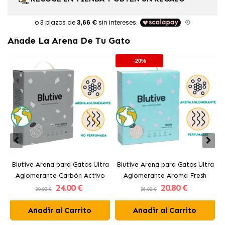
Añade La Arena De Tu Gato
-20%
Blutive Arena para Gatos Ultra
Blutive Arena para Gatos Ultra
B
Aglomerante Carbón Activo
Aglomerante Aroma Fresh
24
.00 €
20
.80 €
30.00 €
26.00 €
Añadir al Carrito
Añadir al Carrito