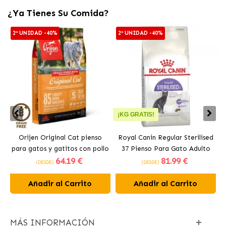
¿Ya Tienes Su Comida?
2ª UNIDAD -40%
2ª UNIDAD -40%
¡KG GRATIS!
Orijen Original Cat pienso
Royal Canin Regular Sterilised
para gatos y gatitos con pollo
37 Pienso Para Gato Adulto
64
.19 €
81
.99 €
Esterilizado
(DESDE)
(DESDE)
Añadir al Carrito
Añadir al Carrito
MÁS INFORMACIÓN