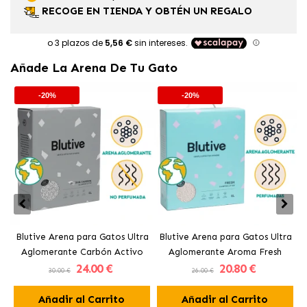
RECOGE EN TIENDA Y OBTÉN UN REGALO
Añade La Arena De Tu Gato
-20%
-20%
Blutive Arena para Gatos Ultra
Blutive Arena para Gatos Ultra
B
Aglomerante Carbón Activo
Aglomerante Aroma Fresh
24
.00 €
20
.80 €
30.00 €
26.00 €
Añadir al Carrito
Añadir al Carrito