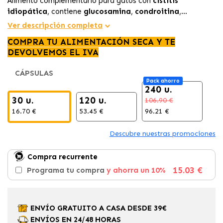
Alimento complementario para gatos con
cistitis
idiopática
, contiene
glucosamina
,
condroitina
,
L‑triptófano
y
ácido hialurónico
, favoreciendo la
Ver descripción completa
protección vesical, reduciendo el estrés y ayudando a
COMPRA TU ALIMENTACIÓN SECA Y TE
regular el peso corporal.
DEVOLVEMOS EL IVA
CÁPSULAS
Pack ahorro
240 u.
30 u.
120 u.
106.90 €
16.70 €
53.45 €
96.21 €
Descubre nuestras promociones
Compra recurrente
15.03 €
Programa tu compra
y ahorra un 10%
ENVÍO GRATUITO A CASA DESDE 39€
ENVÍOS EN 24/48 HORAS