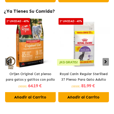
¿Ya Tienes Su Comida?
2ª UNIDAD -40%
2ª UNIDAD -40%
¡KG GRATIS!
Orijen Original Cat pienso
Royal Canin Regular Sterilised
para gatos y gatitos con pollo
37 Pienso Para Gato Adulto
64
.19 €
81
.99 €
Esterilizado
(DESDE)
(DESDE)
Añadir al Carrito
Añadir al Carrito