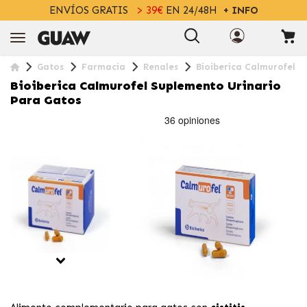
ENVÍOS GRATIS
> 39€
EN 24/48H
+ INFO
Gatos
Farmacia
Renales
Bioiberica Calmurofel S
Bioiberica Calmurofel Suplemento Urinario
Para Gatos