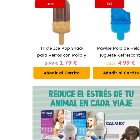
3x2
-10%
n&Hair Yogur
Trixie Ice Pop Snack
Pawise Polo de Hel
s con Salmón
para Perros con Pollo y
Juguete Refrescan
1.79 €
1.79 €
4.99 €
Arándanos
para Perros
1.99 €
(DESDE)
al Carrito
Añadir al Carrito
Añadir al Carrito