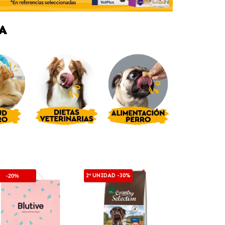
A
2ª UNIDAD -30%
-20%
-10%