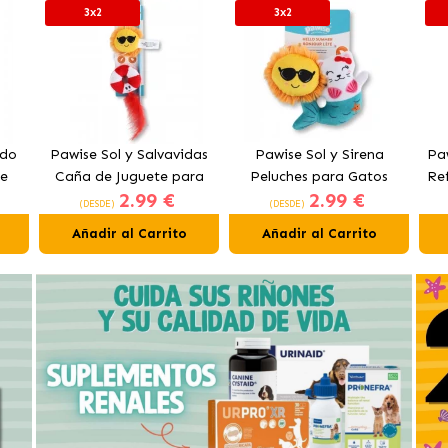
3x2
3x2
ado
Pawise Sol y Salvavidas
Pawise Sol y Sirena
Pa
te
Caña de Juguete para
Peluches para Gatos
Re
2.99 €
2.99 €
Gatos con Catnip
con Catnip
(DESDE)
(DESDE)
Añadir al Carrito
Añadir al Carrito