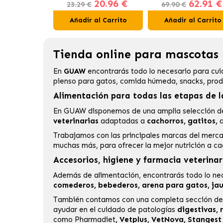
20.96 €
62.91 €
Gatos en Gelatina Buey,
23.29 €
69.90 €
Pollo, Salmón y Atún
Añadir al Carrito
Añadir al Carrito
Tienda online para mascotas |
En
GUAW
encontrarás todo lo necesario para cui
pienso para gatos
, comida húmeda, snacks, produ
Alimentación para todas las etapas de l
En GUAW disponemos de una amplia selección 
veterinarias
adaptadas a
cachorros, gatitos,
a
Trabajamos con las principales marcas del mer
muchas más, para ofrecer la mejor nutrición a c
Accesorios, higiene y farmacia veterinar
Además de alimentación, encontrarás todo lo nec
comederos, bebederos, arena para gatos, jaula
También contamos con una completa sección d
ayudar en el cuidado de patologías
digestivas, r
como
Pharmadiet
,
Vetplus
,
VetNova
,
Stangest