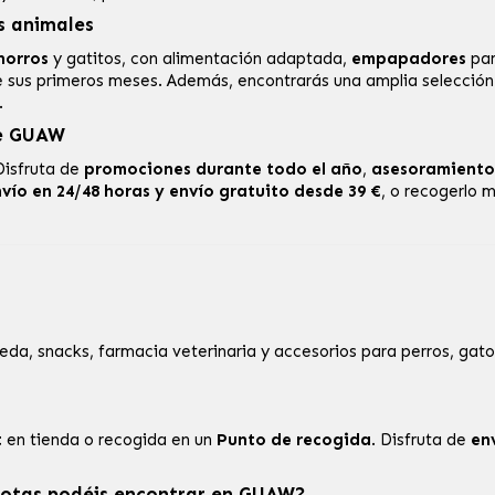
s animales
horros
y
gatitos
, con alimentación adaptada,
empapadores
par
 sus primeros meses. Además, encontrarás una amplia selecció
.
de GUAW
Disfruta de
promociones durante todo el año
,
asesoramiento
vío en 24/48 horas y envío gratuito desde 39 €
, o recogerlo
, snacks, farmacia veterinaria y accesorios para perros, gatos
t
en tienda o recogida en un
Punto de recogida
. Disfruta de
en
cotas podéis encontrar en GUAW?