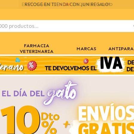
ENVÍOS GRATIS
> 39€
EN 24/48H
+ INFO
FARMACIA
MARCAS
ANTIPARA
VETERINARIA