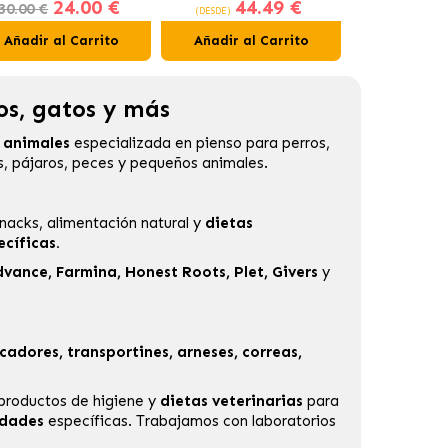
24.00 €
44.49 €
11
glomerante Carbón
Interior
Gastrointes
30.00 €
(DESDE)
(DESDE)
Activo
Perros 
Añadir al Carrito
Añadir al Carrito
Añadir al
os, gatos y más
a animales
especializada en
pienso para perros
,
s, pájaros, peces y pequeños animales.
nacks, alimentación natural y
dietas
cíficas.
dvance
,
Farmina
,
Honest Roots
,
Plet
,
Givers
y
cadores, transportines, arneses, correas,
 productos de higiene y
dietas veterinarias
para
idades
específicas. Trabajamos con laboratorios