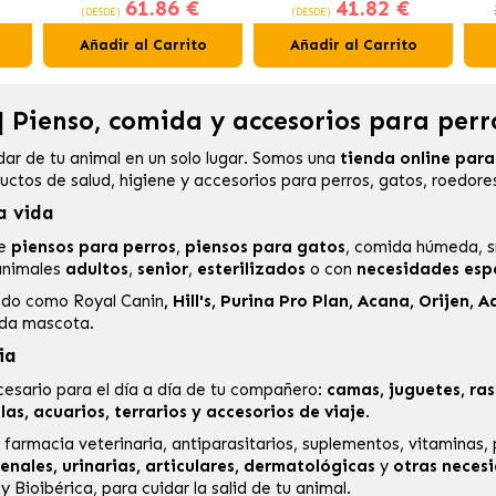
61.86 €
41.82 €
Gatos Esterilizados
Gatos Esterilizados
A
(DESDE)
(DESDE)
Añadir al Carrito
Añadir al Carrito
 Pienso, comida y accesorios para perr
dar de tu animal en un solo lugar. Somos una
tienda online par
ctos de salud, higiene y accesorios para perros, gatos, roedore
a vida
de
piensos para perros
,
piensos para gatos
, comida húmeda, s
nimales
adultos
,
senior
,
esterilizados
o con
necesidades espe
cado como
Royal Canin
,
Hill's
,
Purina Pro Plan
,
Acana
,
Orijen
,
A
ada mascota.
ia
esario para el día a día de tu compañero:
camas, juguetes, ras
s, acuarios, terrarios y accesorios de viaje
.
e
farmacia veterinaria
, antiparasitarios, suplementos, vitaminas,
enales, urinarias, articulares, dermatológicas
y
otras neces
y
Bioibérica
, para cuidar la salid de tu animal.