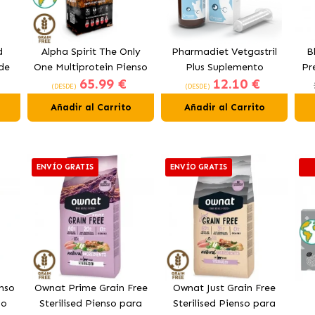
d
Alpha Spirit The Only
Pharmadiet Vetgastril
B
de
One Multiprotein Pienso
Plus Suplemento
Pr
65.99 €
12.10 €
n
para Perros
Digestivo para Perros y
p
(DESDE)
(DESDE)
Gatos
Añadir al Carrito
Añadir al Carrito
ENVÍO GRATIS
ENVÍO GRATIS
nso
Ownat Prime Grain Free
Ownat Just Grain Free
lo
Sterilised Pienso para
Sterilised Pienso para