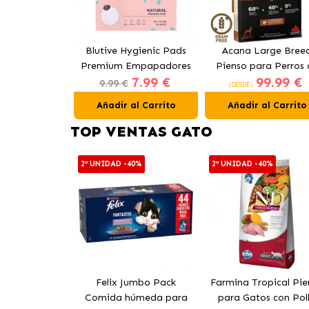
Blutive Hygienic Pads
Acana Large Bree
Premium Empapadores
Pienso para Perros 
7.99 €
99.99 €
para Perros 60x60 cm
Razas Grandes co
9.99 €
(DESDE)
Pollo
Añadir al Carrito
Añadir al Carrito
TOP VENTAS GATO
2ª UNIDAD -40%
2ª UNIDAD -40%
Felix Jumbo Pack
Farmina Tropical Pie
Comida húmeda para
para Gatos con Pol