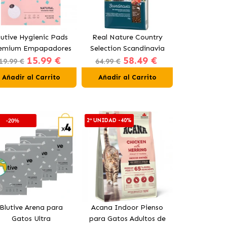
lutive Hygienic Pads
Real Nature Country
Pharmadiet
emium Empapadores
Selection Scandinavia
Gel Condro
15.99 €
58.49 €
16
ara Perros 90x60 cm
Pienso para Perros
Líquido par
19.99 €
64.99 €
(DESDE)
Adultos con Salmón
Gat
Añadir al Carrito
Añadir al Carrito
Añadir al
2ª UNIDAD -40%
-20%
-10%
Blutive Arena para
Acana Indoor Pienso
Bioiberic
Gatos Ultra
para Gatos Adultos de
Suple