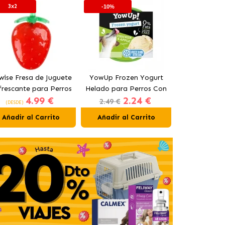
3x2
-10%
wise Fresa de Juguete
YowUp Frozen Yogurt
Freedog W
frescante para Perros
Helado para Perros Con
Ball Juguet
4.99 €
2.24 €
9
15 cm
Pollo y Manzana
para P
2.49 €
(DESDE)
(DESDE)
Añadir al Carrito
Añadir al Carrito
Añadir al