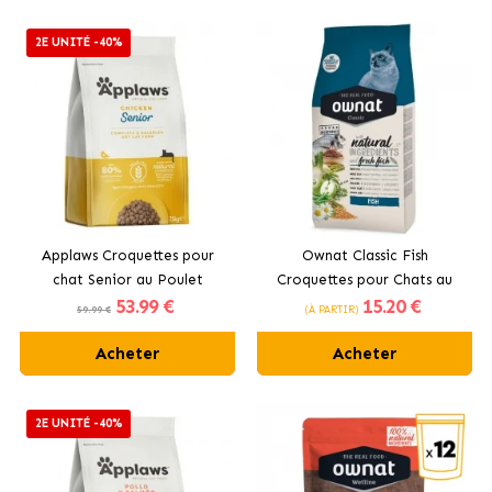
2E UNITÉ -40%
Applaws Croquettes pour
Ownat Classic Fish
chat Senior au Poulet
Croquettes pour Chats au
53
.99 €
15
.20 €
Poisson
59.99 €
(À PARTIR)
Acheter
Acheter
2E UNITÉ -40%