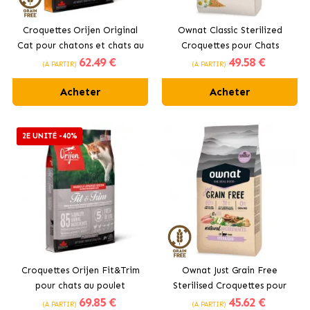
Croquettes Orijen Original
Ownat Classic Sterilized
Cat pour chatons et chats au
Croquettes pour Chats
62
.49 €
49
.58 €
poulet
Stérilisés
(À PARTIR)
(À PARTIR)
Acheter
Acheter
2E UNITÉ -40%
Croquettes Orijen Fit&Trim
Ownat Just Grain Free
pour chats au poulet
Sterilised Croquettes pour
69
.85 €
45
.62 €
Chats Stérilisés
(À PARTIR)
(À PARTIR)