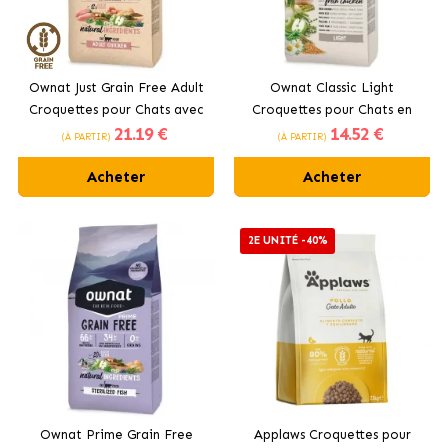
Ownat Just Grain Free Adult
Ownat Classic Light
Croquettes pour Chats avec
Croquettes pour Chats en
21
.19 €
14
.52 €
Poulet
Surpoids
(À PARTIR)
(À PARTIR)
Acheter
Acheter
2E UNITÉ -40%
Ownat Prime Grain Free
Applaws Croquettes pour