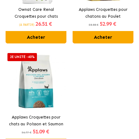
Ownat Care Renal
Applaws Croquettes pour
Croquettes pour chats
chatons au Poulet
26
.51 €
52
.99 €
adultes au poulet
(À PARTIR)
58.88 €
Acheter
Acheter
2E UNITÉ -40%
Applaws Croquettes pour
chats au Poisson et Saumon
51
.09 €
56.77 €