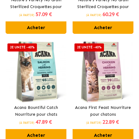
Sterilized Croquettes pour
Sterilized Croquettes pour
57
.09 €
60
.29 €
Chats Stérilisés avec Poulet
Chats Stérilisés avec Saumon
(À PARTIR)
(À PARTIR)
Fermier
Norvégien
Acheter
Acheter
2E UNITÉ -40%
2E UNITÉ -40%
Acana Bountiful Catch
Acana First Feast Nourriture
Nourriture pour chats
pour chatons
47
.89 €
22
.89 €
adultes au saumon sauvage
(À PARTIR)
(À PARTIR)
Acheter
Acheter