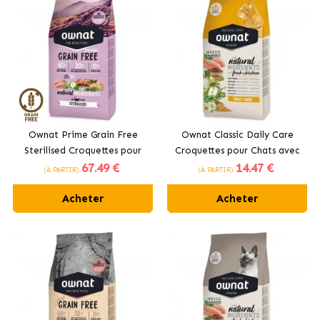
Ownat Prime Grain Free
Ownat Classic Daily Care
Sterilised Croquettes pour
Croquettes pour Chats avec
67
.49 €
14
.47 €
Chats Stérilisés
Poulet
(À PARTIR)
(À PARTIR)
Acheter
Acheter