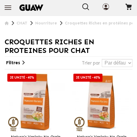
+ INFO
CHAT
Nourriture
Croquettes Riches en protéines pou
CROQUETTES RICHES EN
PROTEINES POUR CHAT
Filtres
Trier par
2E UNITÉ -40%
2E UNITÉ -40%
Nature's Variety No Grain
Nature's Variety No Grain