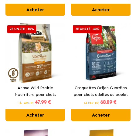
Acheter
Acheter
2E UNITÉ -40%
2E UNITÉ -40%
Acana Wild Prairie
Croquettes Orijen Guardian
Nourriture pour chats
pour chats adultes au poulet
47
.99 €
68
.89 €
adultes au poulet et à la
(À PARTIR)
(À PARTIR)
dinde
Acheter
Acheter