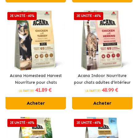
2E UNITÉ -40%
2E UNITÉ -40%
Acana Homestead Harvest
Acana Indoor Nourriture
Nourriture pour chats
pour chats adultes d’intérieur
41
.89 €
48
.99 €
adultes au poulet frais
(À PARTIR)
(À PARTIR)
Acheter
Acheter
2E UNITÉ -40%
2E UNITÉ -40%