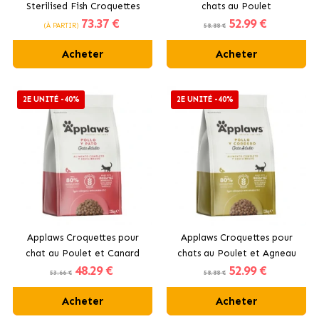
Sterilised Fish Croquettes
chats au Poulet
73
.37 €
52
.99 €
pour Chats Stérilisés
(À PARTIR)
58.88 €
Acheter
Acheter
2E UNITÉ -40%
2E UNITÉ -40%
Applaws Croquettes pour
Applaws Croquettes pour
chat au Poulet et Canard
chats au Poulet et Agneau
48
.29 €
52
.99 €
53.66 €
58.88 €
Acheter
Acheter