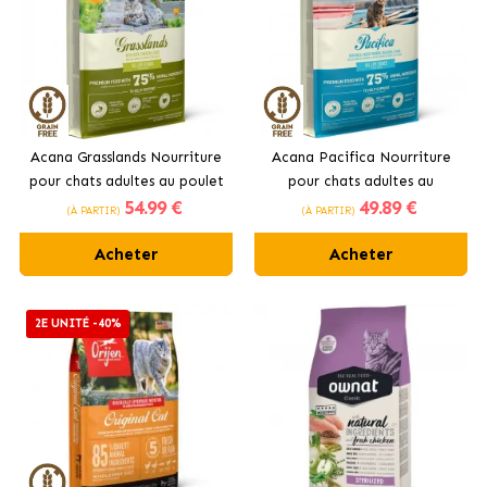
Acana Grasslands Nourriture
Acana Pacifica Nourriture
pour chats adultes au poulet
pour chats adultes au
54
.99 €
49
.89 €
et au canard
poisson
(À PARTIR)
(À PARTIR)
Acheter
Acheter
2E UNITÉ -40%