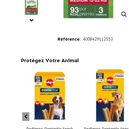
Référence:
4008429112553
Protégez Votre Animal
Pedigree Dentastix Snack
Pedigree Dentastix Snac