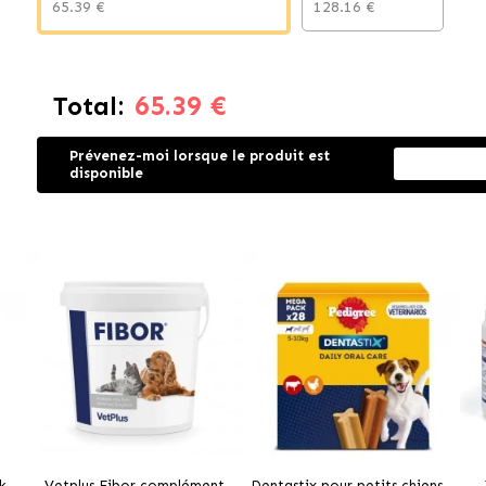
65.39 €
128.16 €
65.39 €
Total:
Prévenez-moi lorsque le produit est
disponible
k
Vetplus Fibor complément
Dentastix pour petits chiens -