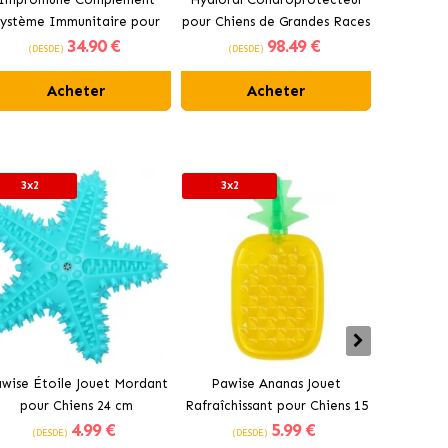
ystème Immunitaire pour
pour Chiens de Grandes Races
Condrop
34
.90 €
98
.49 €
hiens et Chats Comprimés
Pharmadiet
pour 
(DESDE)
(DESDE)
(DES
Bioiberica
Acheter
Acheter
3x2
3x2
3x2
wise Étoile Jouet Mordant
Pawise Ananas Jouet
Pawise Bâ
pour Chiens 24 cm
Rafraîchissant pour Chiens 15
pour
4
.99 €
5
.99 €
cm
(DESDE)
(DESDE)
(DE