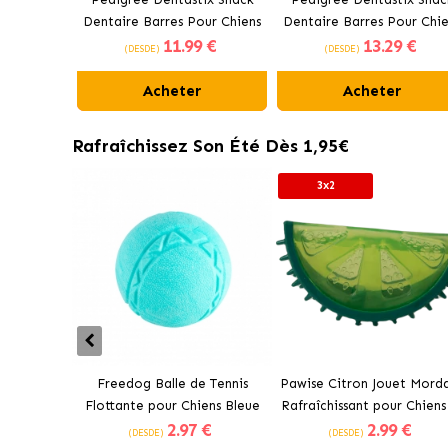
Dentaire Barres Pour Chiens
Dentaire Barres Pour Chie
11
.99 €
13
.29 €
Moyens 10-25 kg
Grands +25 kg
(DESDE)
(DESDE)
Acheter
Acheter
Rafraîchissez Son Été Dès 1,95€
3x2
Freedog Balle de Tennis
Pawise Citron Jouet Mord
Flottante pour Chiens Bleue
Rafraîchissant pour Chiens
2
.97 €
2
.99 €
cm
(DESDE)
(DESDE)