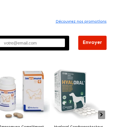
Découvrez nos promotions
Envoyer
Impromune Complément
Hyaloral Condroprotecteur
Pharmad