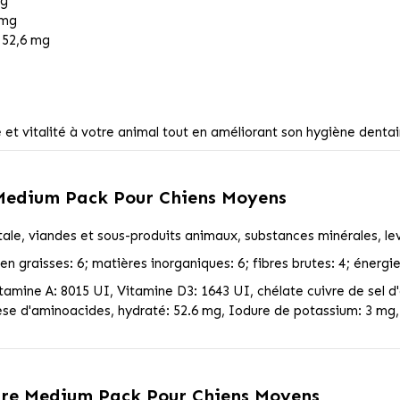
mg
 mg
 52,6 mg
et vitalité à votre animal tout en améliorant son hygiène dentai
 Medium Pack Pour Chiens Moyens
ale, viandes et sous-produits animaux, substances minérales, levur
en graisses: 6; matières inorganiques: 6; fibres brutes: 4; énergie
amine A: 8015 UI, Vitamine D3: 1643 UI, chélate cuivre de sel d'
e d'aminoacides, hydraté: 52.6 mg, Iodure de potassium: 3 mg, 
ire Medium Pack Pour Chiens Moyens