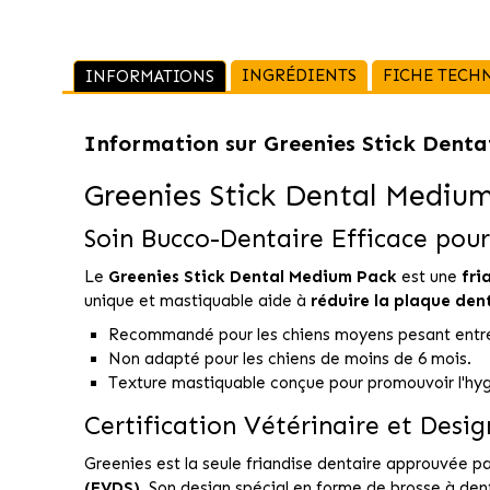
INGRÉDIENTS
FICHE TECH
INFORMATIONS
Information sur
Greenies Stick Dent
Greenies Stick Dental Mediu
Soin Bucco-Dentaire Efficace pou
Le
Greenies Stick Dental Medium Pack
est une
fri
unique et mastiquable aide à
réduire la plaque den
Recommandé pour les chiens moyens pesant entre 
Non adapté pour les chiens de moins de 6 mois.
Texture mastiquable conçue pour promouvoir l'hyg
Certification Vétérinaire et Desi
Greenies est la seule friandise dentaire approuvée pa
(EVDS)
. Son design spécial en forme de brosse à den