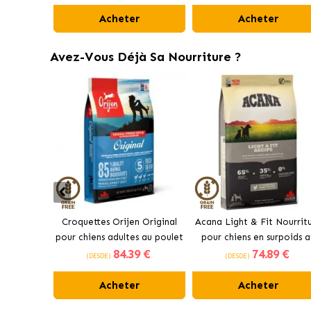
Acheter
Acheter
Avez-Vous Déjà Sa Nourriture ?
Croquettes Orijen Original
Acana Light & Fit Nourrit
pour chiens adultes au poulet
pour chiens en surpoids a
84
.39 €
74
.89 €
poulet frais
(DESDE)
(DESDE)
Acheter
Acheter