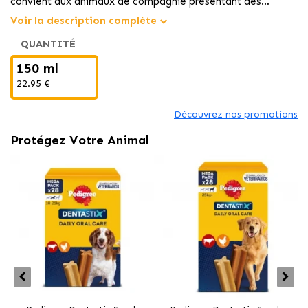
convient aux animaux de compagnie présentant des
troubles dermatologiques tels que des problèmes de
Voir la description complète
production de sébum ou d'excès de desquamation. Action
QUANTITÉ
hydratante, antiseborrhéique et antiseptique.
150 ml
22.95 €
Découvrez nos promotions
Protégez Votre Animal