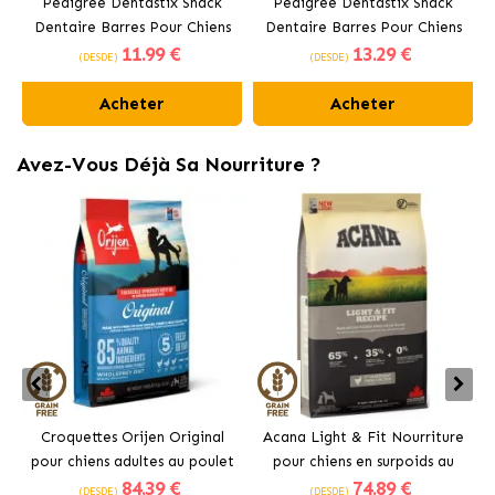
Pedigree Dentastix Snack
Pedigree Dentastix Snack
Dentaire Barres Pour Chiens
Dentaire Barres Pour Chiens
11
.99 €
13
.29 €
Moyens 10-25 kg
Grands +25 kg
(DESDE)
(DESDE)
Acheter
Acheter
Avez-Vous Déjà Sa Nourriture ?
Croquettes Orijen Original
Acana Light & Fit Nourriture
pour chiens adultes au poulet
pour chiens en surpoids au
84
.39 €
74
.89 €
poulet frais
(DESDE)
(DESDE)