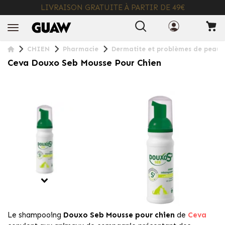
LIVRAISON GRATUITE À PARTIR DE 49€
+ INFO
CHIEN
Pharmacie
Dermatite et problèmes de peau
Ceva Douxo Seb Mousse Pour Chien
Le shampooing
Douxo Seb Mousse pour chien
de
Ceva