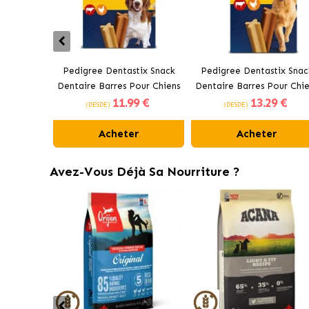
Pedigree Dentastix Snack
Pedigree Dentastix Snac
Dentaire Barres Pour Chiens
Dentaire Barres Pour Chie
11
.99 €
13
.29 €
Moyens 10-25 kg
Grands +25 kg
(DESDE)
(DESDE)
Acheter
Acheter
Avez-Vous Déjà Sa Nourriture ?