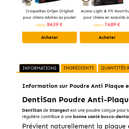
Croquettes Orijen Original
Acana Light & Fit Nourrit
pour chiens adultes au poulet
pour chiens en surpoids a
84
.39 €
74
.89 €
poulet frais
(DESDE)
(DESDE)
Acheter
Acheter
INGRÉDIENTS
QUANTITÉS
INFORMATIONS
Information sur
Poudre Anti Plaque e
DentiSan Poudre Anti-Plaqu
DentiSan
de
Stangest
est une poudre conçue pour lu
régulière contribue à une
bonne santé bucco-denta
Prévient naturellement la plaque e