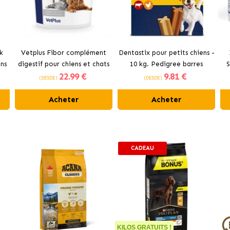
k
Vetplus Fibor complément
Dentastix pour petits chiens -
ns
digestif pour chiens et chats
10 kg. Pedigree barres
S
22
.99 €
9
.81 €
dentaires.
C
(DESDE)
(DESDE)
Acheter
Acheter
CADEAU
KILOS GRATUITS !