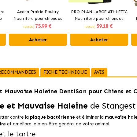
ure
Acana Prairie Poultry
PRO PLAN LARGE ATHLETIC
u
Nourriture pour chiens au
Nourriture pour chiens au
75
.99 €
59
.18 €
poulet frais
poulet
(DESDE)
(DESDE)
Acheter
Acheter
 RECOMMANDÉES
FICHE TECHNIQUE
AVIS
t Mauvaise Haleine DentiSan pour Chiens et 
e et Mauvaise Haleine
de Stangest 
tter contre la
plaque bactérienne
et éliminer la
mauvaise hal
ire
et améliore le bien-être général de votre animal.
t le tartre