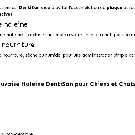
ctionnés,
DentiSan
aide à éviter l’accumulation de
plaque
et ré
ncives
.
 haleine
une
haleine fraîche
et agréable à votre chien ou chat, pour de 
 nourriture
urriture, sèche ou humide, pour une administration simple et san
uvaise Haleine DentiSan pour Chiens et Chat
é bucco-dentaire