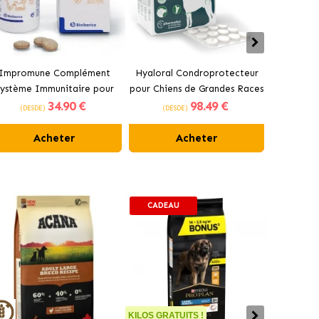
Impromune Complément
Hyaloral Condroprotecteur
Pharmad
ystème Immunitaire pour
pour Chiens de Grandes Races
Condrop
34
.90 €
98
.49 €
hiens et Chats Comprimés
Pharmadiet
pour 
(DESDE)
(DESDE)
(DES
Bioiberica
Acheter
Acheter
CADEAU
KILOS GRATUITS !