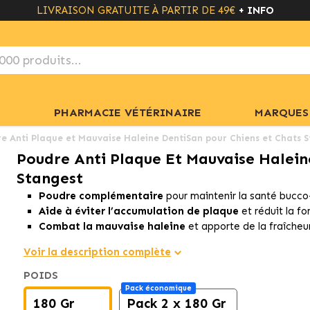
LIVRAISON GRATUITE À PARTIR DE 49€
+ INFO
PHARMACIE VÉTÉRINAIRE
MARQUES
e Anti Plaque et Mauvaise Haleine DentiSan pour Chiens et Chats 
Poudre Anti Plaque Et Mauvaise Halein
Stangest
Poudre complémentaire
pour maintenir la santé bucco
Aide à éviter l’accumulation de plaque
et réduit la fo
Combat la mauvaise haleine
et apporte de la fraîcheu
Voir la description complète
POIDS
Pack économique
180 Gr
Pack 2 x 180 Gr