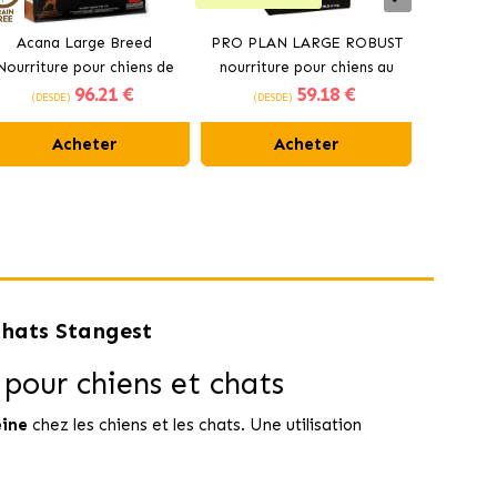
Acana Large Breed
PRO PLAN LARGE ROBUST
Croquet
Nourriture pour chiens de
nourriture pour chiens au
pour chi
96
.21 €
59
.18 €
grandes races au poulet
poulet
(DESDE)
(DESDE)
(DES
Acheter
Acheter
Chats Stangest
pour chiens et chats
eine
chez les chiens et les chats. Une utilisation