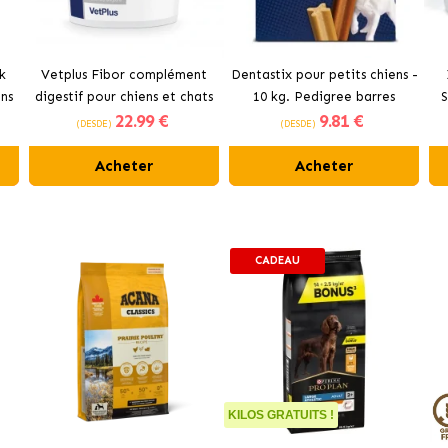
k
Vetplus Fibor complément
Dentastix pour petits chiens -
ns
digestif pour chiens et chats
10 kg. Pedigree barres
S
22
.99 €
9
.81 €
dentaires.
C
(DESDE)
(DESDE)
Acheter
Acheter
CADEAU
KILOS GRATUITS !