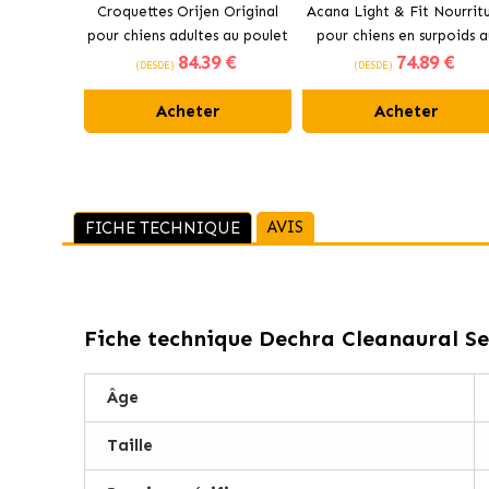
Croquettes Orijen Original
Acana Light & Fit Nourrit
pour chiens adultes au poulet
pour chiens en surpoids a
84
.39 €
74
.89 €
poulet frais
(DESDE)
(DESDE)
Acheter
Acheter
AVIS
FICHE TECHNIQUE
Fiche technique
Dechra Cleanaural Sen
Âge
Taille