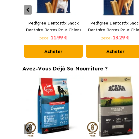
Pedigree Dentastix Snack
Pedigree Dentastix Snac
Dentaire Barres Pour Chiens
Dentaire Barres Pour Chie
11
.99 €
13
.29 €
Moyens 10-25 kg
Grands +25 kg
(DESDE)
(DESDE)
Acheter
Acheter
Avez-Vous Déjà Sa Nourriture ?