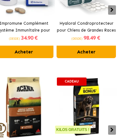
Impromune Complément
Hyaloral Condroprotecteur
Pharmad
ystème Immunitaire pour
pour Chiens de Grandes Races
Condrop
34
.90 €
98
.49 €
hiens et Chats Comprimés
Pharmadiet
pour 
(DESDE)
(DESDE)
(DES
Bioiberica
Acheter
Acheter
CADEAU
KILOS GRATUITS !