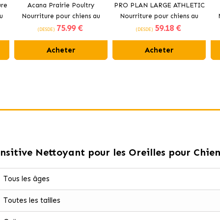
ure
Acana Prairie Poultry
PRO PLAN LARGE ATHLETIC
u
Nourriture pour chiens au
Nourriture pour chiens au
75
.99 €
59
.18 €
poulet frais
poulet
(DESDE)
(DESDE)
Acheter
Acheter
sitive Nettoyant pour les Oreilles pour Chie
Tous les âges
Toutes les tailles