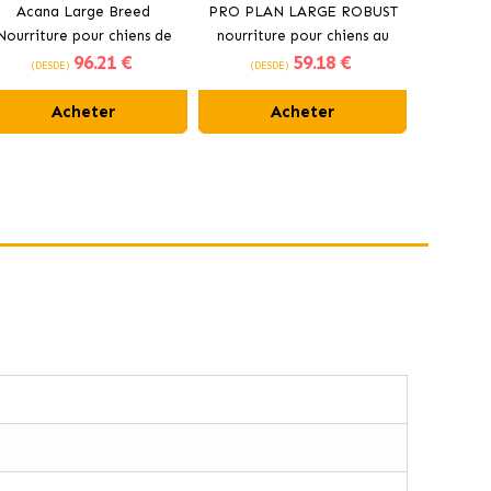
Acana Large Breed
PRO PLAN LARGE ROBUST
Croquet
Nourriture pour chiens de
nourriture pour chiens au
pour chi
96
.21 €
59
.18 €
grandes races au poulet
poulet
(DESDE)
(DESDE)
(DES
Acheter
Acheter
n