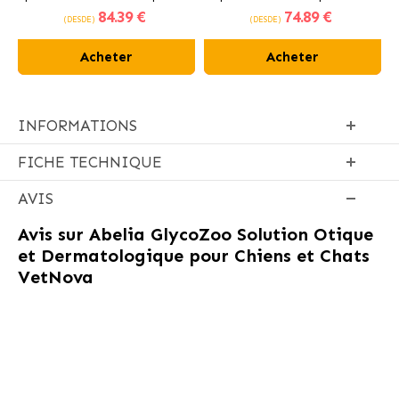
84
.39 €
74
.89 €
poulet frais
(DESDE)
(DESDE)
Acheter
Acheter
INFORMATIONS
FICHE TECHNIQUE
AVIS
Avis sur
Abelia GlycoZoo Solution Otique
et Dermatologique pour Chiens et Chats
VetNova