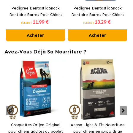
Pedigree Dentastix Snack
Pedigree Dentastix Snack
Dentaire Barres Pour Chiens
Dentaire Barres Pour Chiens
11
.99 €
13
.29 €
Moyens 10-25 kg
Grands +25 kg
(DESDE)
(DESDE)
Acheter
Acheter
Avez-Vous Déjà Sa Nourriture ?
Croquettes Orijen Original
Acana Light & Fit Nourriture
pour chiens adultes au poulet
pour chiens en surpoids au