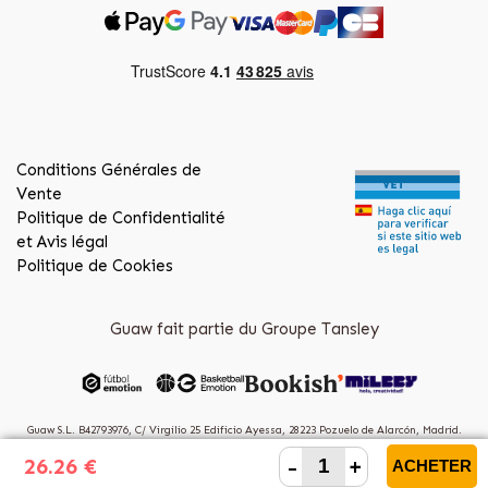
Conditions Générales de
Vente
Politique de Confidentialité
et Avis légal
Politique de Cookies
Guaw fait partie du Groupe Tansley
Guaw S.L. B42793976, C/ Virgilio 25 Edificio Ayessa, 28223 Pozuelo de Alarcón, Madrid.
(Spain)
-
+
26.26 €
ACHETER