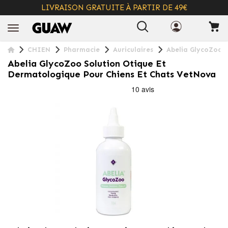
LIVRAISON GRATUITE À PARTIR DE 49€
+ INFO
CHIEN
Pharmacie
Auriculaires
Abelia GlycoZoo S
Abelia GlycoZoo Solution Otique Et
Dermatologique Pour Chiens Et Chats VetNova