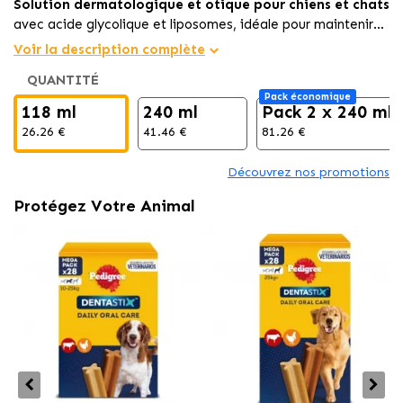
Solution dermatologique et otique pour chiens et chats
avec acide glycolique et liposomes, idéale pour maintenir
l’équilibre de la peau et de l’oreille, prévenir les infections et
Voir la description complète
soulager les inconforts.
QUANTITÉ
Pack économique
118 ml
240 ml
Pack 2 x 240 ml
26.26 €
41.46 €
81.26 €
Découvrez nos promotions
Protégez Votre Animal