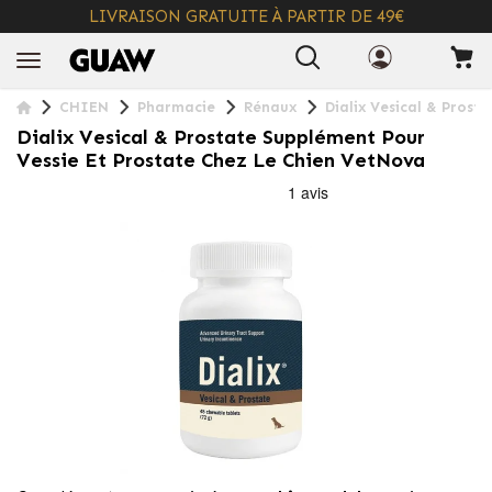
LIVRAISON GRATUITE À PARTIR DE 49€
+ INFO
CHIEN
Pharmacie
Rénaux
Dialix Vesical & Prost
Dialix Vesical & Prostate Supplément Pour
Vessie Et Prostate Chez Le Chien VetNova