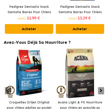
Pedigree Dentastix Snack
Pedigree Dentastix Snack
Dentaire Barres Pour Chiens
Dentaire Barres Pour Chiens
11
.99 €
13
.29 €
Moyens 10-25 kg
Grands +25 kg
(DESDE)
(DESDE)
Acheter
Acheter
Avez-Vous Déjà Sa Nourriture ?
Croquettes Orijen Original
Acana Light & Fit Nourriture
pour chiens adultes au poulet
pour chiens en surpoids au