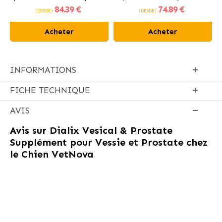
84
.39 €
74
.89 €
poulet frais
(DESDE)
(DESDE)
Acheter
Acheter
INFORMATIONS
FICHE TECHNIQUE
AVIS
Avis sur
Dialix Vesical & Prostate
Supplément pour Vessie et Prostate chez
le Chien VetNova