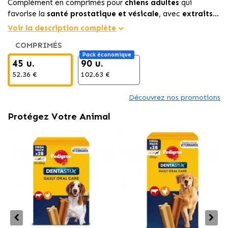
Complément en comprimés pour
chiens adultes
qui
favorise la
santé prostatique et vésicale
, avec
extraits
végétaux, vitamines et minéraux
réduisant l’inflammation
Voir la description complète
et améliorant le bien-être urinaire.
COMPRIMÉS
Pack économique
45 u.
90 u.
52.36 €
102.63 €
Découvrez nos promotions
Protégez Votre Animal