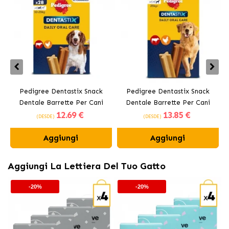
Pedigree Dentastix Snack
Pedigree Dentastix Snack
Dentale Barrette Per Cani
Dentale Barrette Per Cani
12
.69 €
13
.85 €
Medi 10-25 kg
Grandi +25 kg
(DESDE)
(DESDE)
Aggiungi
Aggiungi
Aggiungi La Lettiera Del Tuo Gatto
-20%
-20%