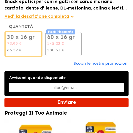
Snack epatici
per
cani
e
gatti
con
cardo mariano
,
carciofo
,
dente di leone
,
DL-metionina
,
colina
e
lecitine
che supportano la
funzione epatica
e la gestione dei
Vedi la descrizione completa
grassi
in
formato morbido
e molto
palatabile
.
QUANTITÀ
Pack Risparmio
30 x 16 gr
60 x 16 gr
73.99 €
145.02 €
66.59 €
130.52 €
Scopri le nostre promozioni
Avvisami quando disponibile
Inviare
Proteggi Il Tuo Animale