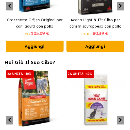
Crocchette Orijen Original per
Acana Light & Fit Cibo per
A
cani adulti con pollo
cani in sovrappeso con pollo
105
.09 €
80
.39 €
fresco
(DESDE)
(DESDE)
Aggiungi
Aggiungi
Hai Già Il Suo Cibo?
2A UNITÀ -40%
2A UNITÀ -40%