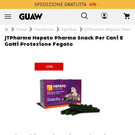
SPEDIZIONE GRATUITA
49€ -
+INFO
Cane
Farmacia
Epatico
JTPharma Hepato Pharma 
JTPharma Hepato Pharma Snack Per Cani E
Gatti Protezione Fegato
-10%