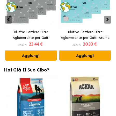
Blutive Lettiera Ultra
Blutive Lettiera Ultra
Aglomerante per Gatti
Aglomerante per Gatti Aroma
23
.44 €
20
.33 €
Carbone Attivo
Fresh
29.29 €
25.41 €
Aggiungi
Aggiungi
Hai Già Il Suo Cibo?