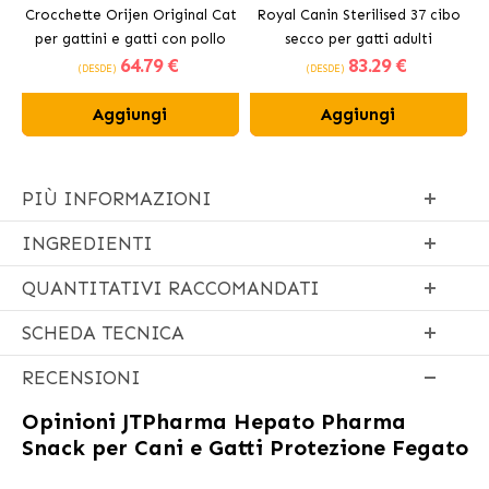
Crocchette Orijen Original Cat
Royal Canin Sterilised 37 cibo
per gattini e gatti con pollo
secco per gatti adulti
64
.79 €
83
.29 €
sterilizzati
(DESDE)
(DESDE)
Aggiungi
Aggiungi
PIÙ INFORMAZIONI
INGREDIENTI
QUANTITATIVI RACCOMANDATI
SCHEDA TECNICA
RECENSIONI
Opinioni
JTPharma Hepato Pharma
Snack per Cani e Gatti Protezione Fegato