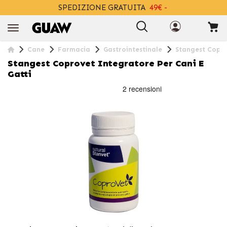
SPEDIZIONE GRATUITA
49€ -
+INFO
Cane
Farmacia
Gastrointestinale
Stangest Copro
Stangest Coprovet Integratore Per Cani E
Gatti