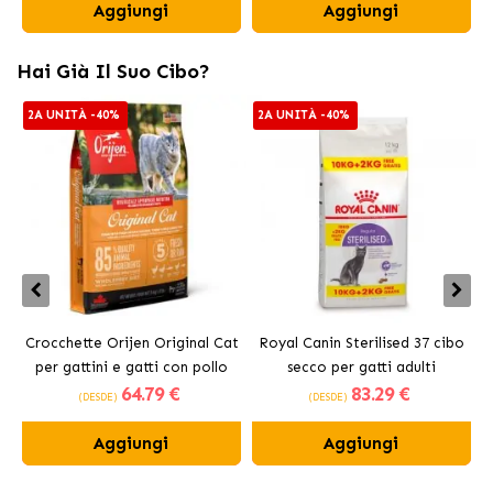
Aggiungi
Aggiungi
Hai Già Il Suo Cibo?
2A UNITÀ -40%
2A UNITÀ -40%
Crocchette Orijen Original Cat
Royal Canin Sterilised 37 cibo
per gattini e gatti con pollo
secco per gatti adulti
64
.79 €
83
.29 €
sterilizzati
(DESDE)
(DESDE)
Aggiungi
Aggiungi