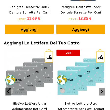
Pedigree Dentastix Snack
Pedigree Dentastix Snack
Dentale Barrette Per Cani
Dentale Barrette Per Cani
12
.69 €
13
.85 €
Medi 10-25 kg
Grandi +25 kg
(DESDE)
(DESDE)
Aggiungi
Aggiungi
Aggiungi La Lettiera Del Tuo Gatto
-20%
Blutive Lettiera Ultra
Blutive Lettiera Ultra
Aglomerante per Gatti
Aglomerante per Gatti Aroma