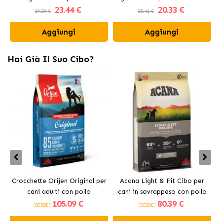
23
.44 €
20
.33 €
Carbone Attivo
Fresh
29.29 €
25.41 €
Aggiungi
Aggiungi
Hai Già Il Suo Cibo?
Crocchette Orijen Original per
Acana Light & Fit Cibo per
A
cani adulti con pollo
cani in sovrappeso con pollo
105
.09 €
80
.39 €
fresco
(DESDE)
(DESDE)