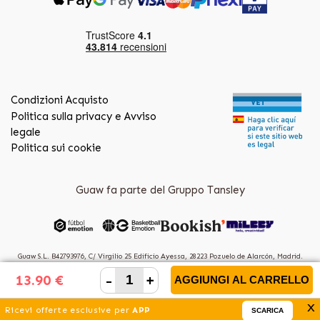
Condizioni Acquisto
Politica sulla privacy e Avviso
legale
Politica sui cookie
Guaw fa parte del Gruppo Tansley
Guaw S.L. B42793976, C/ Virgilio 25 Edificio Ayessa, 28223 Pozuelo de Alarcón, Madrid.
(Spain)
-
+
13.90 €
AGGIUNGI AL CARRELLO
x
Ricevi offerte esclusive per
APP
SCARICA