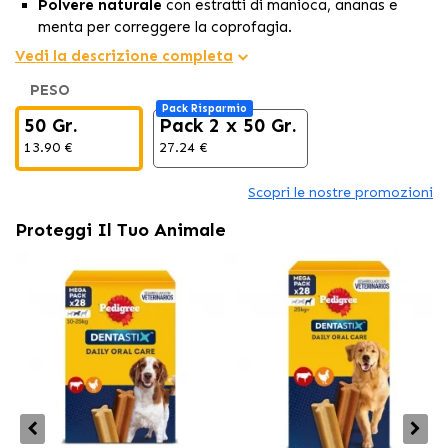
Polvere naturale
con estratti di manioca, ananas e
menta per correggere la coprofagia.
Modifica l'odore e il sapore delle feci
per evitarne il
Vedi la descrizione completa
consumo.
PESO
Include dosatore
per una somministrazione pratica e
Pack Risparmio
quotidiana.
50 Gr.
Pack 2 x 50 Gr.
13.90 €
27.24 €
Scopri le nostre promozioni
Proteggi Il Tuo Animale