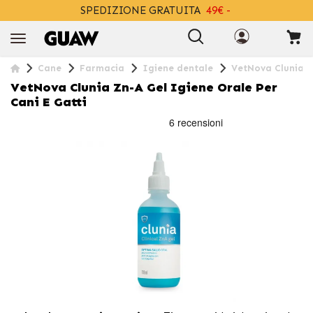
SPEDIZIONE GRATUITA
49€ -
+INFO
Cane
Farmacia
Igiene dentale
VetNova Clunia Zn
VetNova Clunia Zn-A Gel Igiene Orale Per
Cani E Gatti