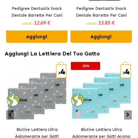
Pedigree Dentastix Snack
Pedigree Dentastix Snack
Dentale Barrette Per Cani
Dentale Barrette Per Cani
12
.69 €
13
.85 €
Medi 10-25 kg
Grandi +25 kg
(DESDE)
(DESDE)
Aggiungi
Aggiungi
Aggiungi La Lettiera Del Tuo Gatto
-20%
Blutive Lettiera Ultra
Blutive Lettiera Ultra
Aglomerante per Gatti
Aglomerante per Gatti Aroma