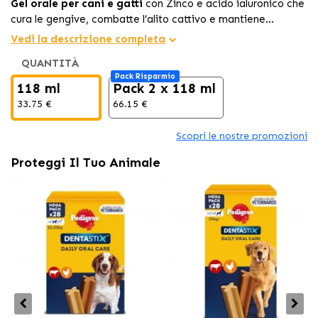
Gel orale per cani e gatti
con Zinco e acido ialuronico che
cura le gengive, combatte l’alito cattivo e mantiene
un’igiene orale ottimale senza necessità di spazzolatura.
Vedi la descrizione completa
QUANTITÀ
Pack Risparmio
118 ml
Pack 2 x 118 ml
33.75 €
66.15 €
Scopri le nostre promozioni
Proteggi Il Tuo Animale