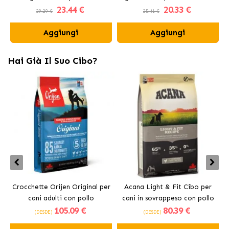
23
.44 €
20
.33 €
Carbone Attivo
Fresh
29.29 €
25.41 €
Aggiungi
Aggiungi
Hai Già Il Suo Cibo?
Crocchette Orijen Original per
Acana Light & Fit Cibo per
A
cani adulti con pollo
cani in sovrappeso con pollo
105
.09 €
80
.39 €
fresco
(DESDE)
(DESDE)