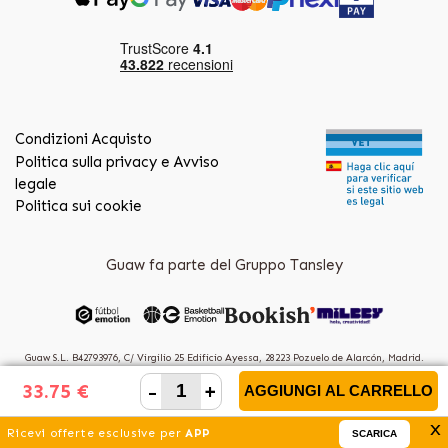
Condizioni Acquisto
Politica sulla privacy e Avviso
legale
Politica sui cookie
Guaw fa parte del Gruppo Tansley
Guaw S.L. B42793976, C/ Virgilio 25 Edificio Ayessa, 28223 Pozuelo de Alarcón, Madrid.
(Spain)
-
+
33.75 €
AGGIUNGI AL CARRELLO
x
Ricevi offerte esclusive per
APP
SCARICA