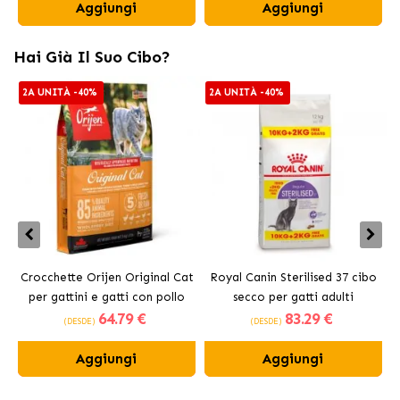
Aggiungi
Aggiungi
Hai Già Il Suo Cibo?
2A UNITÀ -40%
2A UNITÀ -40%
Crocchette Orijen Original Cat
Royal Canin Sterilised 37 cibo
per gattini e gatti con pollo
secco per gatti adulti
64
.79 €
83
.29 €
sterilizzati
(DESDE)
(DESDE)
Aggiungi
Aggiungi