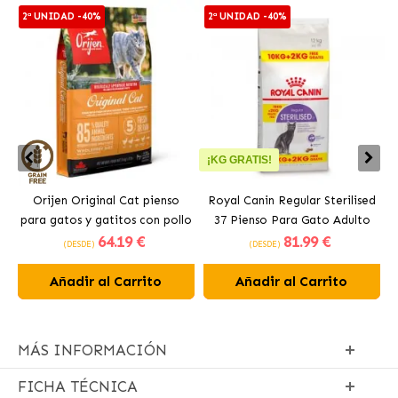
2ª UNIDAD -40%
2ª UNIDAD -40%
¡KG GRATIS!
Orijen Original Cat pienso
Royal Canin Regular Sterilised
para gatos y gatitos con pollo
37 Pienso Para Gato Adulto
64
.19 €
81
.99 €
Esterilizado
(DESDE)
(DESDE)
Añadir al Carrito
Añadir al Carrito
MÁS INFORMACIÓN
FICHA TÉCNICA