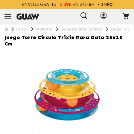
ENVÍOS GRATIS
> 39€
EN 24/48H
+ INFO
Gatos
Juguetes
Juguetes interactivos
Juego Torre
Juego Torre Circulo Trixie Para Gato 25x13
Cm