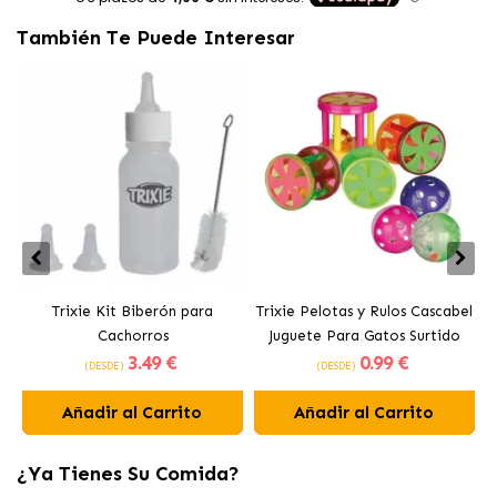
También Te Puede Interesar
Trixie Kit Biberón para
Trixie Pelotas y Rulos Cascabel
Cachorros
Juguete Para Gatos Surtido
3
.49 €
0
.99 €
Formas y Colores
(DESDE)
(DESDE)
Añadir al Carrito
Añadir al Carrito
¿Ya Tienes Su Comida?