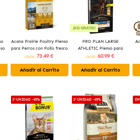
¡KG GRATIS!
so
Acana Prairie Poultry Pienso
PRO PLAN LARGE
Ac
eso
para Perros con Pollo fresco
ATHLETIC Pienso para
73
.49 €
60
.99 €
perros con pollo
(DESDE)
(DESDE)
Añadir al Carrito
Añadir al Carrito
2ª UNIDAD -40%
2ª UNIDAD -40%
EN