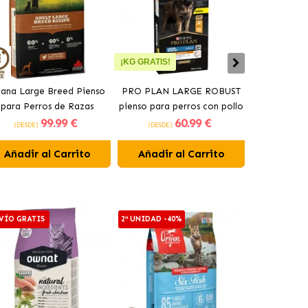
¡KG GRATIS!
ana Large Breed Pienso
PRO PLAN LARGE ROBUST
Orijen Sen
para Perros de Razas
pienso para perros con pollo
perros may
99
.99 €
60
.99 €
Grandes con Pollo
(DESDE)
(DESDE)
(DESDE)
Añadir al Carrito
Añadir al Carrito
Añadir 
VÍO GRATIS
2ª UNIDAD -40%
2ª UNIDAD -4