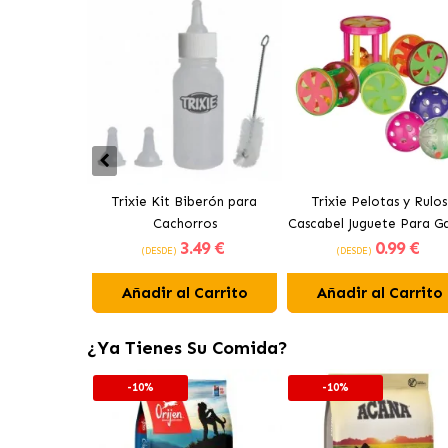
Trixie Kit Biberón para
Trixie Pelotas y Rulos
Cachorros
Cascabel Juguete Para G
3
.49 €
0
.99 €
Surtido Formas y Color
(DESDE)
(DESDE)
Añadir al Carrito
Añadir al Carrito
¿Ya Tienes Su Comida?
-10%
-10%