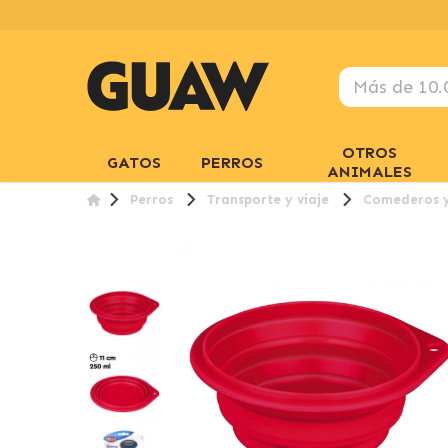
OTROS
GATOS
PERROS
ANIMALES
Perros
Transporte y viaje
Comederos y