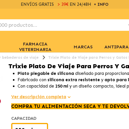
ENVÍOS GRATIS
> 39€
EN 24/48H
+ INFO
FARMACIA
MARCAS
ANTIPARA
VETERINARIA
 bebederos de viaje
Trixie Plato de Viaje para Perros y Gatos 
Trixie Plato De Viaje Para Perros Y Ga
Plato plegable de silicona
diseñado para proporcionar
Fabricado con
silicona extra resistente
y
apto para l
Con capacidad de
250 ml
y un diseño compacto, ideal p
Ver descripción completa
COMPRA TU ALIMENTACIÓN SECA Y TE DEVOL
CAPACIDAD