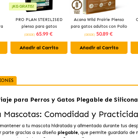
¡KG GRATIS!
PRO PLAN STERILISED
Acana Wild Prairie Pienso
O
ra
pienso para gatos
para gatos adultos con Pollo
65
.99 €
50
.89 €
do
esterilizados con salmón
y Pavo
(DESDE)
(DESDE)
Añadir al Carrito
Añadir al Carrito
IONES
Viaje para Perros y Gatos Plegable de Silicona
ra Mascotas: Comodidad y Practicid
a mantener a tu mascota hidratada y alimentada durante tus de
r parte gracias a su diseño
plegable
, que permite guardarlo de 