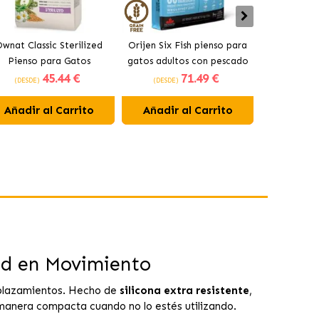
wnat Classic Sterilized
Orijen Six Fish pienso para
Acana Indo
Pienso para Gatos
gatos adultos con pescado
Gatos Adul
45
.44 €
71
.49 €
Esterilizados
(DESDE)
(DESDE)
(DESDE)
Añadir al Carrito
Añadir al Carrito
Añadir 
ad en Movimiento
splazamientos. Hecho de
silicona extra resistente
,
manera compacta cuando no lo estés utilizando.