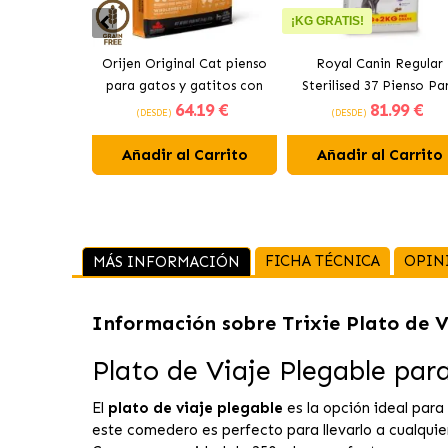
¡KG GRATIS!
Orijen Original Cat pienso
Royal Canin Regular
para gatos y gatitos con
Sterilised 37 Pienso Pa
64
.19 €
81
.99 €
pollo
Gato Adulto Esteriliza
(DESDE)
(DESDE)
Añadir al Carrito
Añadir al Carrito
FICHA TÉCNICA
OPIN
MÁS INFORMACIÓN
Información sobre
Trixie Plato de 
Plato de Viaje Plegable pa
El
plato de viaje plegable
es la opción ideal par
este comedero es perfecto para llevarlo a cualquie