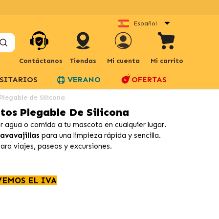
Español
Contáctanos
Tiendas
Mi cuenta
Mi carrito
SITARIOS
VERANO
OFERTAS
Plegable de Silicona
tos Plegable De Silicona
 agua o comida a tu mascota en cualquier lugar.
avavajillas
para una limpieza rápida y sencilla.
ara viajes, paseos y excursiones.
VEMOS EL IVA