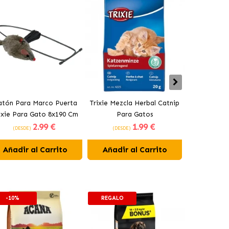
atón Para Marco Puerta
Trixie Mezcla Herbal Catnip
Pack Ratone
ixie Para Gato 8x190 Cm
Para Gatos
Para Gat
2
.99 €
1
.99 €
(DESDE)
(DESDE)
(DESDE
Añadir al Carrito
Añadir al Carrito
Añadir 
-10%
REGALO
-10%