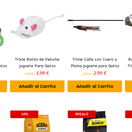
Trixie Ratón de Peluche
Trixie Caña con Cuero y
R
atos
Juguete Para Gatos
Pluma Juguete para Gatos
Tr
1
.99 €
2
.99 €
es
(DESDE)
(DESDE)
Añadir al Carrito
Añadir al Carrito
-10%
REGALO