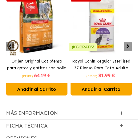
¡KG GRATIS!
Orijen Original Cat pienso
Royal Canin Regular Sterilised
para gatos y gatitos con pollo
37 Pienso Para Gato Adulto
64
.19 €
81
.99 €
Esterilizado
(DESDE)
(DESDE)
Añadir al Carrito
Añadir al Carrito
MÁS INFORMACIÓN
FICHA TÉCNICA