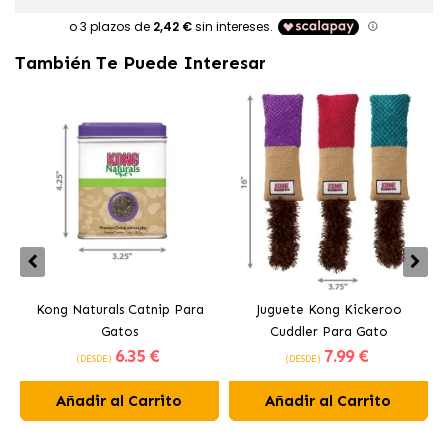
También Te Puede Interesar
Kong Naturals Catnip Para
Juguete Kong Kickeroo
Gatos
Cuddler Para Gato
6
.35 €
7
.99 €
(DESDE)
(DESDE)
Añadir al Carrito
Añadir al Carrito