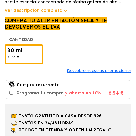
aceite esencial concentrado de hierba gatera de alta
calidad que ayuda a estimular el juego, la curiosidad y el
Ver descripción completa
bienestar de tu gato. Ideal para aplicar sobre juguetes,
COMPRA TU ALIMENTACIÓN SECA Y TE
rascadores o zonas de descanso y convertir cualquier
DEVOLVEMOS EL IVA
espacio en un lugar irresistible para tu felino.
CANTIDAD
30 ml
7.26 €
Descubre nuestras promociones
Compra recurrente
6.54 €
Programa tu compra
y ahorra un 10%
ENVÍO GRATUITO A CASA DESDE 39€
ENVÍOS EN 24/48 HORAS
RECOGE EN TIENDA Y OBTÉN UN REGALO