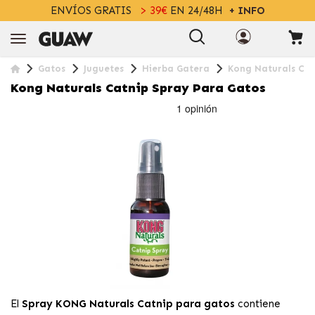
ENVÍOS GRATIS
> 39€
EN 24/48H
+ INFO
Gatos
Juguetes
Hierba Gatera
Kong Naturals Cat
Kong Naturals Catnip Spray Para Gatos
El
Spray KONG Naturals Catnip para gatos
contiene