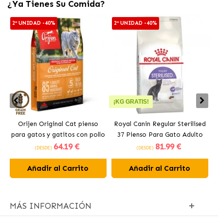
¿Ya Tienes Su Comida?
2ª UNIDAD -40%
2ª UNIDAD -40%
¡KG GRATIS!
Orijen Original Cat pienso
Royal Canin Regular Sterilised
para gatos y gatitos con pollo
37 Pienso Para Gato Adulto
64
.19 €
81
.99 €
Esterilizado
(DESDE)
(DESDE)
Añadir al Carrito
Añadir al Carrito
MÁS INFORMACIÓN