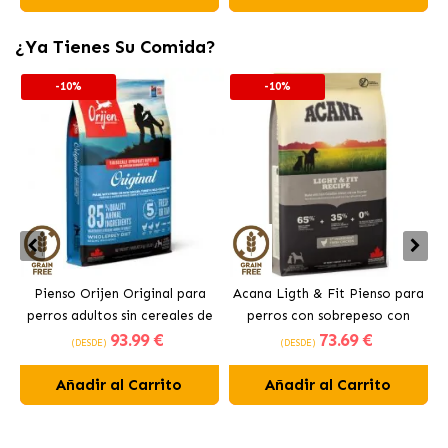
¿Ya Tienes Su Comida?
-10%
-10%
Pienso Orijen Original para
Acana Ligth & Fit Pienso para
perros adultos sin cereales de
perros con sobrepeso con
93
.99 €
73
.69 €
pollo
pollo fresco
(DESDE)
(DESDE)
Añadir al Carrito
Añadir al Carrito