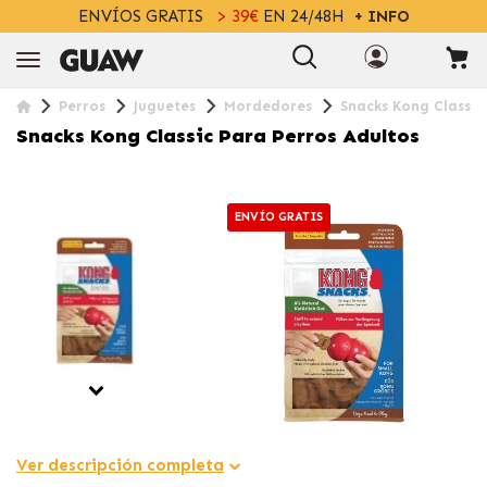
ENVÍOS GRATIS
> 39€
EN 24/48H
+ INFO
Perros
Juguetes
Mordedores
Snacks Kong Classic
Snacks Kong Classic Para Perros Adultos
ENVÍO GRATIS
Ver descripción completa