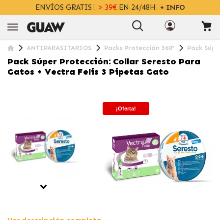
ENVÍOS GRATIS
> 39€
EN 24/48H
+ INFO
ANTIPARASITARIOS
Packs Protección 360º
Pack Súper
Pack Súper Protección: Collar Seresto Para
Gatos + Vectra Felis 3 Pipetas Gato
¡Oferta!