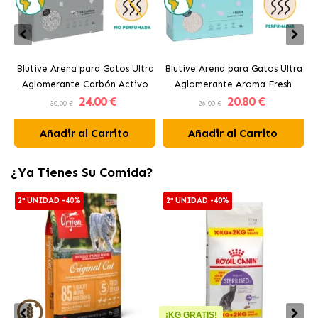
Blutive Arena para Gatos Ultra
Blutive Arena para Gatos Ultra
B
Aglomerante Carbón Activo
Aglomerante Aroma Fresh
24
.00 €
20
.80 €
30.00 €
26.00 €
Añadir al Carrito
Añadir al Carrito
¿Ya Tienes Su Comida?
2ª UNIDAD -40%
2ª UNIDAD -40%
¡KG GRATIS!