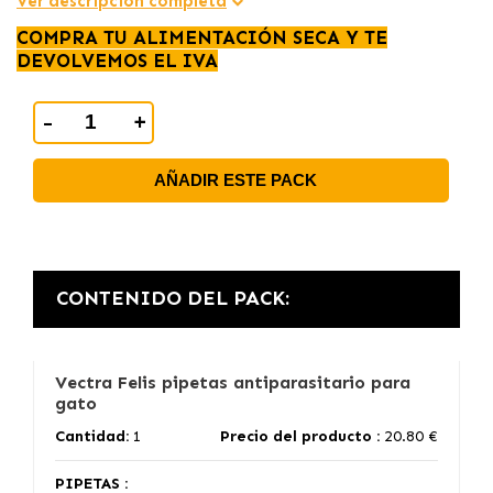
Ver descripción completa
COMPRA TU ALIMENTACIÓN SECA Y TE
DEVOLVEMOS EL IVA
-
+
AÑADIR ESTE PACK
CONTENIDO DEL PACK:
Vectra Felis pipetas antiparasitario para
gato
Cantidad:
1
Precio del producto :
20.80 €
PIPETAS :