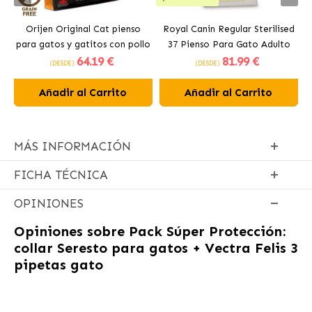
Orijen Original Cat pienso
Royal Canin Regular Sterilised
para gatos y gatitos con pollo
37 Pienso Para Gato Adulto
64
.19 €
81
.99 €
Esterilizado
(DESDE)
(DESDE)
Añadir al Carrito
Añadir al Carrito
MÁS INFORMACIÓN
FICHA TÉCNICA
OPINIONES
Opiniones sobre
Pack Súper Protección:
collar Seresto para gatos + Vectra Felis 3
pipetas gato