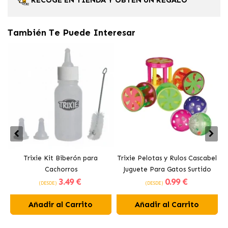
RECOGE EN TIENDA Y OBTÉN UN REGALO
También Te Puede Interesar
Trixie Kit Biberón para
Trixie Pelotas y Rulos Cascabel
Cachorros
Juguete Para Gatos Surtido
3
.49 €
0
.99 €
Formas y Colores
(DESDE)
(DESDE)
Añadir al Carrito
Añadir al Carrito