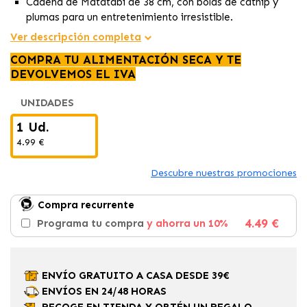
Cadena de Matatabi de 38 cm, con bolas de catnip y
plumas para un entretenimiento irresistible.
Estimula el juego y la higiene dental de tu mascota con
Ver descripción completa
esta cadena divertida y saludable.
COMPRA TU ALIMENTACIÓN SECA Y TE
Una opción perfecta para mantener a tu compañero
DEVOLVEMOS EL IVA
felino activo y cuidar su salud bucal.
UNIDADES
1 Ud.
4.99 €
Descubre nuestras promociones
Compra recurrente
4.49 €
Programa tu compra
y ahorra un 10%
ENVÍO GRATUITO A CASA DESDE 39€
ENVÍOS EN 24/48 HORAS