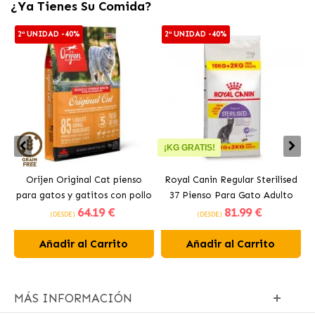
¿Ya Tienes Su Comida?
2ª UNIDAD -40%
2ª UNIDAD -40%
¡KG GRATIS!
Orijen Original Cat pienso
Royal Canin Regular Sterilised
para gatos y gatitos con pollo
37 Pienso Para Gato Adulto
64
.19 €
81
.99 €
Esterilizado
(DESDE)
(DESDE)
Añadir al Carrito
Añadir al Carrito
MÁS INFORMACIÓN