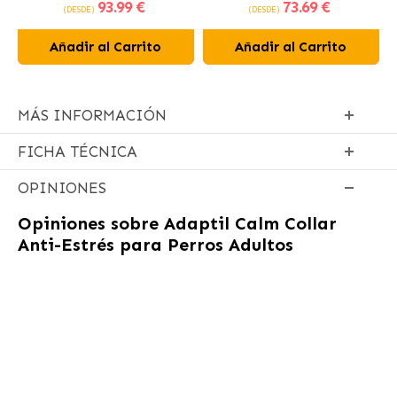
93
.99 €
73
.69 €
pollo
pollo fresco
(DESDE)
(DESDE)
Añadir al Carrito
Añadir al Carrito
MÁS INFORMACIÓN
FICHA TÉCNICA
OPINIONES
Opiniones sobre
Adaptil Calm Collar
Anti-Estrés para Perros Adultos