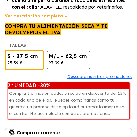
Calma a tu perro durante situaciones estresantes
con el collar ADAPTIL
, respaldado por veterinarios.
Brinda 4 semanas de apoyo constante
, incluso al aire
Ver descripción completa
libre, demostrado científicamente y recomendado por
COMPRA TU ALIMENTACIÓN SECA Y TE
veterinarios.
DEVOLVEMOS EL IVA
Solución efectiva para el estrés canino,
utilizado por
profesionales veterinarios y científicamente probado.
TALLAS
S - 37,5 cm
M/L - 62,5 cm
25.59 €
27.99 €
Descubre nuestras promociones
2ª UNIDAD -30%
Compra 2 o más unidades y recibe un descuento del 15%
en cada uno de ellos. ¡Puedes combinarlos como tu
quieras! La promoción se aplicará automáticamente en
el carrito. No acumulable con otras promociones.
Compra recurrente