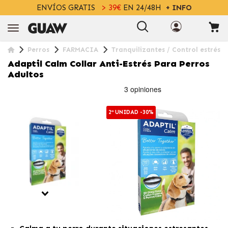
ENVÍOS GRATIS
> 39€
EN 24/48H
+ INFO
Perros
FARMACIA
Tranquilizantes / Control estrés
Adaptil Calm Collar Anti-Estrés Para Perros
Adultos
2ª UNIDAD -30%