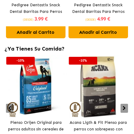
Pedigree Dentastix Snack
Pedigree Dentastix Snack
Dental Barritas Para Perros
Dental Barritas Para Perros
3
.99 €
4
.99 €
Medianos 10-25 kg
Grandes +25 kg
(DESDE)
(DESDE)
Añadir al Carrito
Añadir al Carrito
¿Ya Tienes Su Comida?
-10%
-10%
Pienso Orijen Original para
Acana Ligth & Fit Pienso para
perros adultos sin cereales de
perros con sobrepeso con