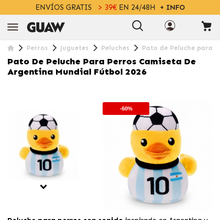
ENVÍOS GRATIS
> 39€
EN 24/48H
+ INFO
Perros
Juguetes
Peluches
Pato de Peluche para P
Pato De Peluche Para Perros Camiseta De
Argentina Mundial Fútbol 2026
-60%