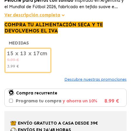
Peluche para perros con sonido
inspirado en Argentina y
el Mundial de Fútbol 2026, fabricado en tejido suave e
hipoalergénico para estimular el juego, entretener a tu
Ver descripción completa
peludo y acompañar sus momentos de descanso.
COMPRA TU ALIMENTACIÓN SECA Y TE
DEVOLVEMOS EL IVA
MEDIDAS
15 x 13 x 17cm
9.99 €
3.99 €
Descubre nuestras promociones
Compra recurrente
8.99 €
Programa tu compra
y ahorra un 10%
ENVÍO GRATUITO A CASA DESDE 39€
ENVÍOS EN 24/48 HORAS