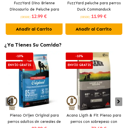
FuzzYard Dino Brienne
FuzzYard peluche para perros
Dinosaurio de Peluche para
Duck Commanduck
12
.99 €
11
.99 €
Perros
(DESDE)
(DESDE)
Añadir al Carrito
Añadir al Carrito
¿Ya Tienes Su Comida?
-10%
-10%
ENVÍO GRATIS
ENVÍO GRATIS
Pienso Orijen Original para
Acana Ligth & Fit Pienso para
perros adultos sin cereales de
perros con sobrepeso con
pollo
pollo fresco