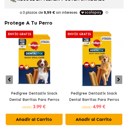
Protege A Tu Perro
ENVÍO GRATIS
ENVÍO GRATIS
Pedigree Dentastix Snack
Pedigree Dentastix Snack
Dental Barritas Para Perros
Dental Barritas Para Perros
3
.99 €
4
.99 €
Medianos 10-25 kg
Grandes +25 kg
(DESDE)
(DESDE)
Añadir al Carrito
Añadir al Carrito