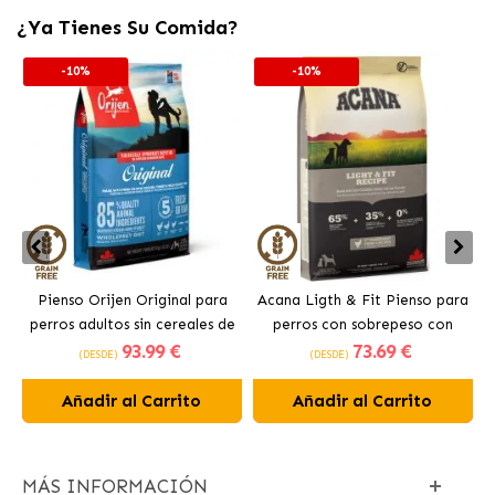
¿Ya Tienes Su Comida?
-10%
-10%
Pienso Orijen Original para
Acana Ligth & Fit Pienso para
perros adultos sin cereales de
perros con sobrepeso con
93
.99 €
73
.69 €
pollo
pollo fresco
(DESDE)
(DESDE)
Añadir al Carrito
Añadir al Carrito
MÁS INFORMACIÓN