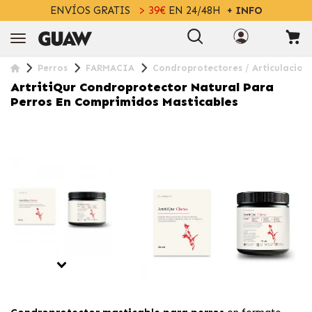
ENVÍOS GRATIS
> 39€
EN 24/48H
+ INFO
Perros
FARMACIA
Condroprotectores / Articulacion
ArtritiQur Condroprotector Natural Para
Perros En Comprimidos Masticables