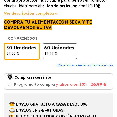
Condroprotector masticable para perros
en formato
chuche, ideal para el
cuidado articular
, con UC-II®,
Boswellia y Micro-PEA que ayudan a reducir el dolor,
Ver descripción completa
mejorar la movilidad y mantener unas articulaciones
COMPRA TU ALIMENTACIÓN SECA Y TE
saludables.
DEVOLVEMOS EL IVA
COMPRIMIDOS
30 Unidades
60 Unidades
29.99 €
44.99 €
Descubre nuestras promociones
Compra recurrente
26.99 €
Programa tu compra
y ahorra un 10%
ENVÍO GRATUITO A CASA DESDE 39€
ENVÍOS EN 24/48 HORAS
RECOGE EN TIENDA Y OBTÉN UN REGALO