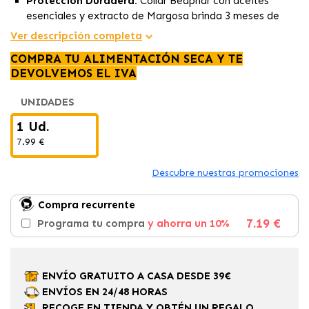
Protección Duradera:
Collar Beaphar con aceites
esenciales y extracto de Margosa brinda 3 meses de
defensa contra pulgas, garrapatas y mosquitos.
Ver descripción completa
Resistente al Agua y Ajustable:
Efectivo bajo lluvia,
COMPRA TU ALIMENTACIÓN SECA Y TE
collar ajustable para perros, ofrece protección sin
DEVOLVEMOS EL IVA
desactivarse por agua. Medidas: 65 cm
Fórmula Natural Repelente:
Extractos de Margosa y
UNIDADES
aceite de lavandín repelen insectos, sin afectar los
sentidos olfativos del perro.
1 Ud.
7.99 €
Descubre nuestras promociones
Compra recurrente
7.19 €
Programa tu compra
y ahorra un 10%
ENVÍO GRATUITO A CASA DESDE 39€
ENVÍOS EN 24/48 HORAS
RECOGE EN TIENDA Y OBTÉN UN REGALO