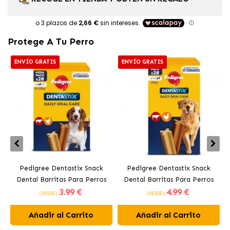
Protege A Tu Perro
ENVÍO GRATIS
ENVÍO GRATIS
Pedigree Dentastix Snack
Pedigree Dentastix Snack
Dental Barritas Para Perros
Dental Barritas Para Perros
3
.99 €
4
.99 €
Medianos 10-25 kg
Grandes +25 kg
(DESDE)
(DESDE)
Añadir al Carrito
Añadir al Carrito