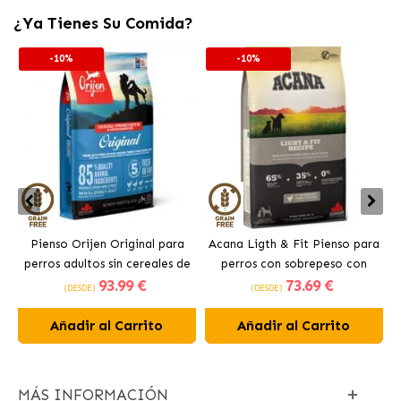
¿Ya Tienes Su Comida?
-10%
-10%
Pienso Orijen Original para
Acana Ligth & Fit Pienso para
perros adultos sin cereales de
perros con sobrepeso con
93
.99 €
73
.69 €
pollo
pollo fresco
(DESDE)
(DESDE)
Añadir al Carrito
Añadir al Carrito
MÁS INFORMACIÓN