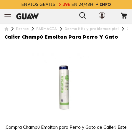
ENVÍOS GRATIS
> 39€
EN 24/48H
+ INFO
Perros
FARMACIA
Dermatitis y problemas piel
Ca
Calier Champú Emoltan Para Perro Y Gato
¡Compra Champú Emoltan para Perro y Gato de Calier! Este