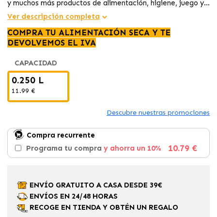
y muchos más productos de alimentación, higiene, juego y
descanso para tu mascota al mejor precio
Ver descripción completa
COMPRA TU ALIMENTACIÓN SECA Y TE
DEVOLVEMOS EL IVA
CAPACIDAD
0.250 L
11.99 €
Descubre nuestras promociones
Compra recurrente
10.79 €
Programa tu compra
y ahorra un 10%
ENVÍO GRATUITO A CASA DESDE 39€
ENVÍOS EN 24/48 HORAS
RECOGE EN TIENDA Y OBTÉN UN REGALO