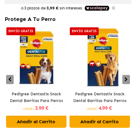
Protege A Tu Perro
ENVÍO GRATIS
ENVÍO GRATIS
Pedigree Dentastix Snack
Pedigree Dentastix Snack
Dental Barritas Para Perros
Dental Barritas Para Perros
3
.99 €
4
.99 €
Medianos 10-25 kg
Grandes +25 kg
(DESDE)
(DESDE)
Añadir al Carrito
Añadir al Carrito