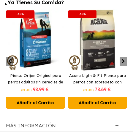
¿Ya Tienes Su Comida?
-10%
-10%
Pienso Orijen Original para
Acana Ligth & Fit Pienso para
perros adultos sin cereales de
perros con sobrepeso con
93
.99 €
73
.69 €
pollo
pollo fresco
(DESDE)
(DESDE)
Añadir al Carrito
Añadir al Carrito
MÁS INFORMACIÓN