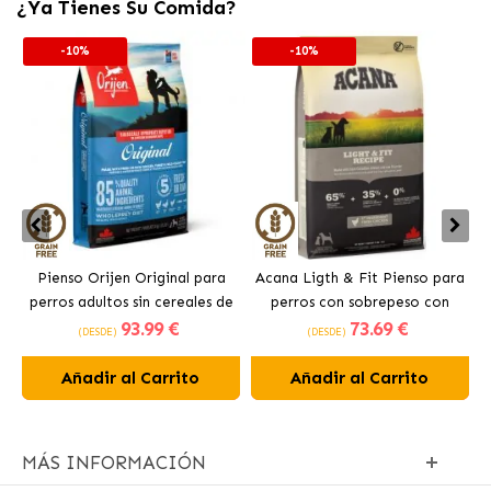
¿Ya Tienes Su Comida?
-10%
-10%
Pienso Orijen Original para
Acana Ligth & Fit Pienso para
perros adultos sin cereales de
perros con sobrepeso con
93
.99 €
73
.69 €
pollo
pollo fresco
(DESDE)
(DESDE)
Añadir al Carrito
Añadir al Carrito
MÁS INFORMACIÓN