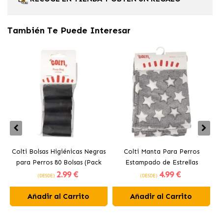
También Te Puede Interesar
Colti Bolsas Higiénicas Negras
Colti Manta Para Perros
C
para Perros 80 Bolsas (Pack
Estampado de Estrellas
p
2
.99 €
4
.99 €
4x20ud)
(DESDE)
(DESDE)
Añadir al Carrito
Añadir al Carrito