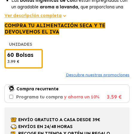
Las
bolsas higiénicas de Colti
están impregnadas con
un agradable
aroma a lavanda,
que proporciona una
experiencia más placentera durante su uso y ayuda a
Ver descripción completa
controlar los olores
no deseados.
COMPRA TU ALIMENTACIÓN SECA Y TE
Estas bolsas son
fácilmente separables
y poseen una
DEVOLVEMOS EL IVA
resistencia excepcional
, garantizando que no haya
derrames durante su manipulación y transporte
UNIDADES
Incluye 4
rollos de 15 bolsas
cada uno.
60 Bolsas
3.99 €
Descubre nuestras promociones
Compra recurrente
3.59 €
Programa tu compra
y ahorra un 10%
ENVÍO GRATUITO A CASA DESDE 39€
ENVÍOS EN 24/48 HORAS
RECOGE EN TIENDA Y OBTÉN UN REGALO