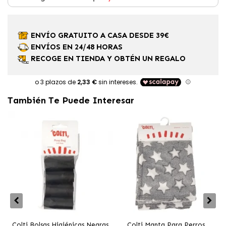
ENVÍO GRATUITO A CASA DESDE 39€
ENVÍOS EN 24/48 HORAS
RECOGE EN TIENDA Y OBTÉN UN REGALO
También Te Puede Interesar
Colti Bolsas Higiénicas Negras
Colti Manta Para Perros
C