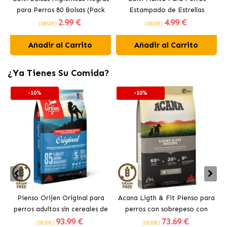
para Perros 80 Bolsas (Pack
Estampado de Estrellas
p
2
.99 €
4
.99 €
4x20ud)
(DESDE)
(DESDE)
Añadir al Carrito
Añadir al Carrito
¿Ya Tienes Su Comida?
-10%
-10%
Pienso Orijen Original para
Acana Ligth & Fit Pienso para
perros adultos sin cereales de
perros con sobrepeso con
93
.99 €
73
.69 €
pollo
pollo fresco
(DESDE)
(DESDE)