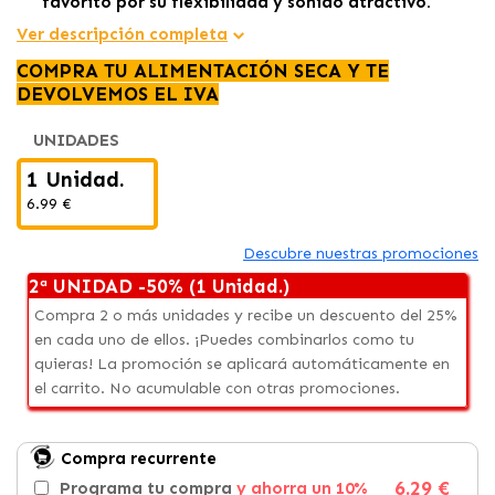
favorito por su flexibilidad y sonido atractivo.
Perfecto para llevar a todas partes
, mantiene a tu
Ver descripción completa
perro feliz y
entretenido
durante horas.
COMPRA TU ALIMENTACIÓN SECA Y TE
DEVOLVEMOS EL IVA
UNIDADES
1 Unidad.
6.99 €
Descubre nuestras promociones
2ª UNIDAD -50% (1 Unidad.)
Compra 2 o más unidades y recibe un descuento del 25%
en cada uno de ellos. ¡Puedes combinarlos como tu
quieras! La promoción se aplicará automáticamente en
el carrito. No acumulable con otras promociones.
Compra recurrente
6.29 €
Programa tu compra
y ahorra un 10%