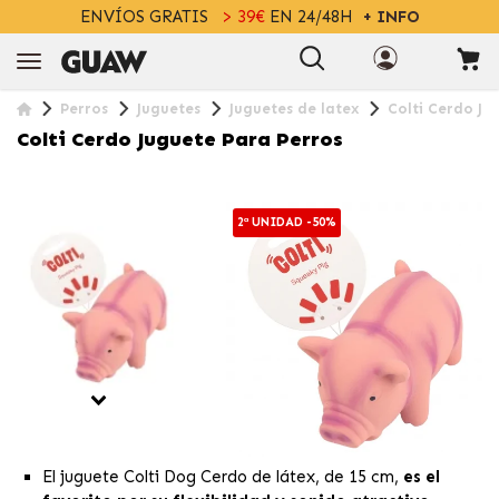
ENVÍOS GRATIS
> 39€
EN 24/48H
+ INFO
Perros
Juguetes
Juguetes de latex
Colti Cerdo Ju
Colti Cerdo Juguete Para Perros
2ª UNIDAD -50%
El juguete Colti Dog Cerdo de látex, de 15 cm,
es el