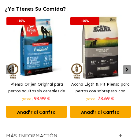
¿Ya Tienes Su Comida?
-10%
-10%
Pienso Orijen Original para
Acana Ligth & Fit Pienso para
perros adultos sin cereales de
perros con sobrepeso con
93
.99 €
73
.69 €
pollo
pollo fresco
(DESDE)
(DESDE)
Añadir al Carrito
Añadir al Carrito
MÁS INFORMACIÓN