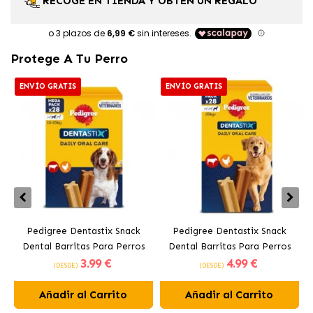
RECOGE EN TIENDA Y OBTÉN UN REGALO
Protege A Tu Perro
ENVÍO GRATIS
ENVÍO GRATIS
Pedigree Dentastix Snack
Pedigree Dentastix Snack
Dental Barritas Para Perros
Dental Barritas Para Perros
3
.99 €
4
.99 €
Medianos 10-25 kg
Grandes +25 kg
(DESDE)
(DESDE)
Añadir al Carrito
Añadir al Carrito