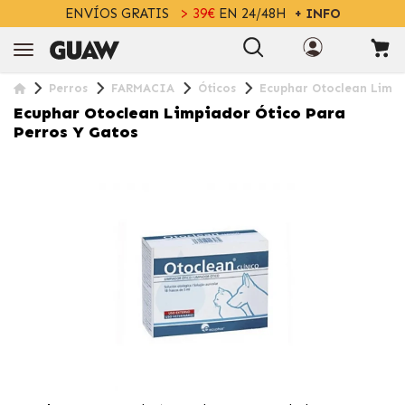
ENVÍOS GRATIS
> 39€
EN 24/48H
+ INFO
Perros
FARMACIA
Óticos
Ecuphar Otoclean Limpi
Ecuphar Otoclean Limpiador Ótico Para
Perros Y Gatos