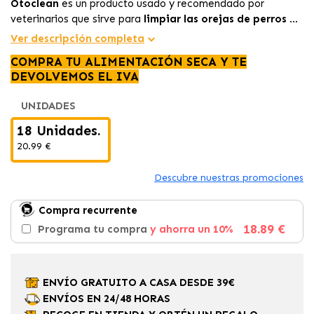
Otoclean
es un producto usado y recomendado por
veterinarios que sirve para
limpiar las orejas
de perros y
gatos
ya sea
para prevenir infecciones como la otitis
o
Ver descripción completa
como complemento en el tratamiento de ésta dolencia.
COMPRA TU ALIMENTACIÓN SECA Y TE
DEVOLVEMOS EL IVA
UNIDADES
18 Unidades.
20.99 €
Descubre nuestras promociones
Compra recurrente
18.89 €
Programa tu compra
y ahorra un 10%
ENVÍO GRATUITO A CASA DESDE 39€
ENVÍOS EN 24/48 HORAS