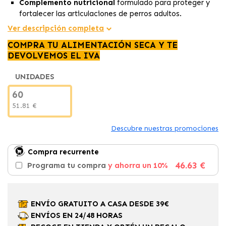
Complemento nutricional
formulado para proteger y
fortalecer las articulaciones de perros adultos.
Fórmula avanzada
que ayuda a mantener el cartílago y
Ver descripción completa
mejora la movilidad articular.
COMPRA TU ALIMENTACIÓN SECA Y TE
Producto fácil de administrar
que contribuye a
DEVOLVEMOS EL IVA
reducir inflamación y molestias articulares.
UNIDADES
60
51.81 €
Descubre nuestras promociones
Compra recurrente
46.63 €
Programa tu compra
y ahorra un 10%
ENVÍO GRATUITO A CASA DESDE 39€
ENVÍOS EN 24/48 HORAS