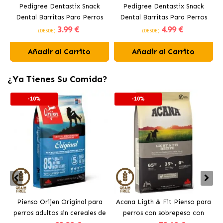
Pedigree Dentastix Snack
Pedigree Dentastix Snack
Dental Barritas Para Perros
Dental Barritas Para Perros
3
.99 €
4
.99 €
Medianos 10-25 kg
Grandes +25 kg
(DESDE)
(DESDE)
Añadir al Carrito
Añadir al Carrito
¿Ya Tienes Su Comida?
-10%
-10%
Pienso Orijen Original para
Acana Ligth & Fit Pienso para
perros adultos sin cereales de
perros con sobrepeso con