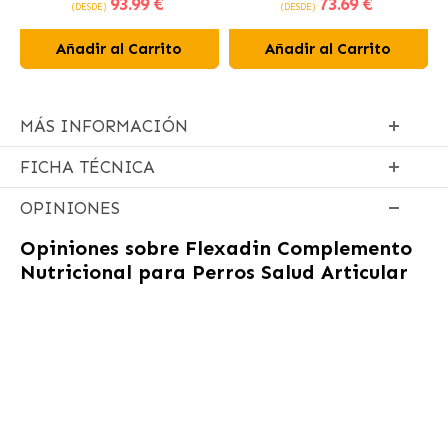
93
.99 €
73
.69 €
pollo
pollo fresco
(DESDE)
(DESDE)
Añadir al Carrito
Añadir al Carrito
MÁS INFORMACIÓN
FICHA TÉCNICA
OPINIONES
Opiniones sobre
Flexadin Complemento
Nutricional para Perros Salud Articular