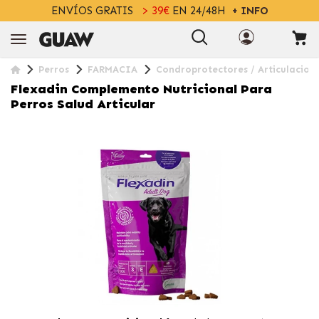
ENVÍOS GRATIS
> 39€
EN 24/48H
+ INFO
Perros
FARMACIA
Condroprotectores / Articulacion
Flexadin Complemento Nutricional Para
Perros Salud Articular