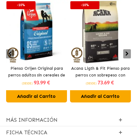
-10%
-10%
Pienso Orijen Original para
Acana Ligth & Fit Pienso para
perros adultos sin cereales de
perros con sobrepeso con
93
.99 €
73
.69 €
pollo
pollo fresco
(DESDE)
(DESDE)
Añadir al Carrito
Añadir al Carrito
MÁS INFORMACIÓN
FICHA TÉCNICA