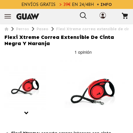
ENVÍOS GRATIS
> 39€
EN 24/48H
+ INFO
Perros
Paseo
Flexi Xtreme correa extensible de cin
Flexi Xtreme Correa Extensible De Cinta
Negra Y Naranja