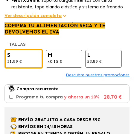
Flexi Xtreme:
soporta cargas intensas con cinta
resistente, tope blando elástico y sistema de frenado
cómodo.
Ver descripción completa
Cinta extremadamente robusta para aventuras
COMPRA TU ALIMENTACIÓN SECA Y TE
extremas,
ofreciendo seguridad y comodidad.
DEVOLVEMOS EL IVA
Variedad de tallas,
desde S hasta L, garantizando
paseos seguros y controlados para diferentes perros.
TALLAS
S
M
L
31.89 €
40.15 €
53.89 €
Descubre nuestras promociones
Compra recurrente
28.70 €
Programa tu compra
y ahorra un 10%
ENVÍO GRATUITO A CASA DESDE 39€
ENVÍOS EN 24/48 HORAS
RECOGE EN TIENDA Y OBTÉN UN REGALO