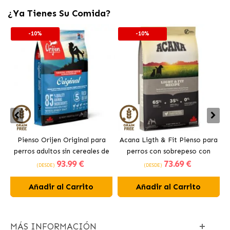
¿Ya Tienes Su Comida?
-10%
-10%
Pienso Orijen Original para
Acana Ligth & Fit Pienso para
perros adultos sin cereales de
perros con sobrepeso con
93
.99 €
73
.69 €
pollo
pollo fresco
(DESDE)
(DESDE)
Añadir al Carrito
Añadir al Carrito
MÁS INFORMACIÓN