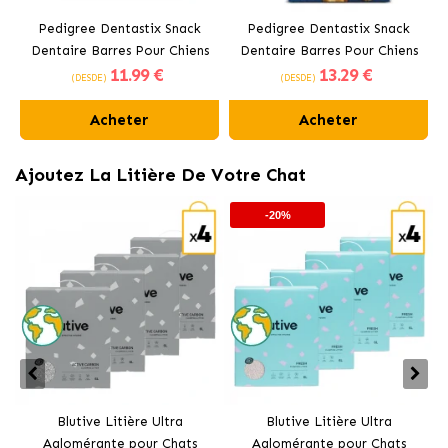
Pedigree Dentastix Snack
Pedigree Dentastix Snack
Dentaire Barres Pour Chiens
Dentaire Barres Pour Chiens
11
.99 €
13
.29 €
Moyens 10-25 kg
Grands +25 kg
(DESDE)
(DESDE)
Acheter
Acheter
Ajoutez La Litière De Votre Chat
-20%
Blutive Litière Ultra
Blutive Litière Ultra
Aglomérante pour Chats
Aglomérante pour Chats