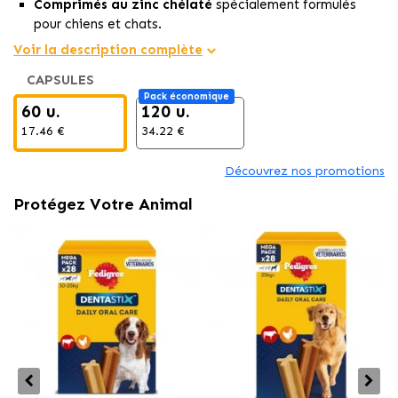
Comprimés au zinc chélaté
spécialement formulés
pour chiens et chats.
Favorise une peau saine
et encourage un pelage fort
Voir la description complète
et brillant.
CAPSULES
Recommandé en cas de problèmes dermatologiques
Pack économique
comme la chute de poils, démangeaisons ou dermatites.
60 u.
120 u.
17.46 €
34.22 €
Découvrez nos promotions
Protégez Votre Animal