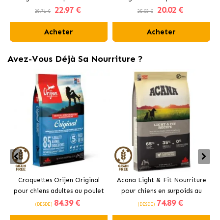
22
.97 €
20
.02 €
Charbon Actif
Parfum Frais
28.71 €
25.03 €
Acheter
Acheter
Avez-Vous Déjà Sa Nourriture ?
Croquettes Orijen Original
Acana Light & Fit Nourriture
pour chiens adultes au poulet
pour chiens en surpoids au
84
.39 €
74
.89 €
poulet frais
(DESDE)
(DESDE)