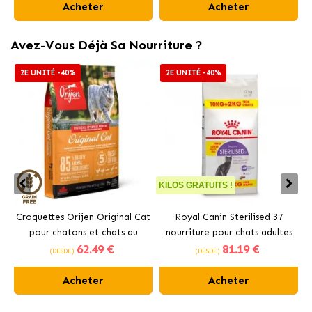
Acheter
Acheter
Avez-Vous Déjà Sa Nourriture ?
2E UNITÉ -40%
2E UNITÉ -40%
KILOS GRATUITS !
K
Croquettes Orijen Original Cat
Royal Canin Sterilised 37
pour chatons et chats au
nourriture pour chats adultes
c
62
.49 €
81
.19 €
poulet
stérilisés
(DESDE)
(DESDE)
Acheter
Acheter