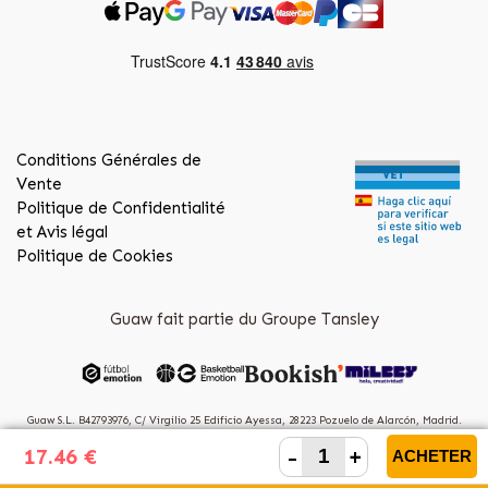
Conditions Générales de
Vente
Politique de Confidentialité
et Avis légal
Politique de Cookies
Guaw fait partie du Groupe Tansley
Guaw S.L. B42793976, C/ Virgilio 25 Edificio Ayessa, 28223 Pozuelo de Alarcón, Madrid.
(Spain)
-
+
17.46 €
ACHETER