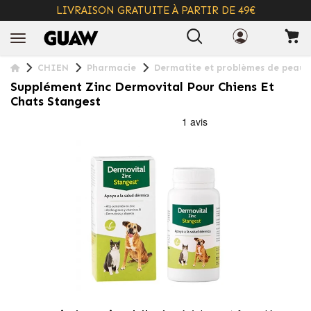
LIVRAISON GRATUITE À PARTIR DE 49€
+ INFO
CHIEN
Pharmacie
Dermatite et problèmes de peau
Supplément Zinc Dermovital Pour Chiens Et
Chats Stangest