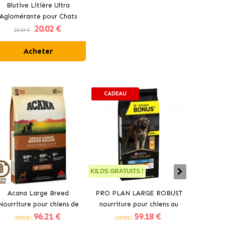
Blutive Litière Ultra
Aglomérante pour Chats
20
.02 €
Parfum Marseille
25.03 €
Acheter
CADEAU
KILOS GRATUITS !
Acana Large Breed
PRO PLAN LARGE ROBUST
Croquet
Nourriture pour chiens de
nourriture pour chiens au
pour chi
96
.21 €
59
.18 €
grandes races au poulet
poulet
(DESDE)
(DESDE)
(DES