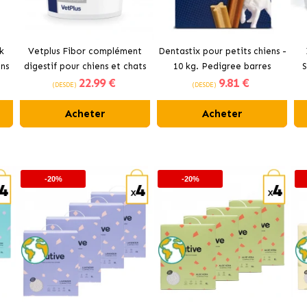
k
Vetplus Fibor complément
Dentastix pour petits chiens -
ns
digestif pour chiens et chats
10 kg. Pedigree barres
S
22
.99 €
9
.81 €
dentaires.
C
(DESDE)
(DESDE)
Acheter
Acheter
-20%
-20%