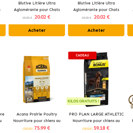
Blutive Litière Ultra
Blutive Litière Ultra
s
Aglomérante pour Chats
Aglomérante pour Chats
20
.02 €
20
.02 €
Parfum Lavande
Parfum Aloe Vera
25.03 €
25.03 €
Acheter
Acheter
CADEAU
KILOS GRATUITS !
ure
Acana Prairie Poultry
PRO PLAN LARGE ATHLETIC
u
Nourriture pour chiens au
Nourriture pour chiens au
75
.99 €
59
.18 €
poulet frais
poulet
(DESDE)
(DESDE)