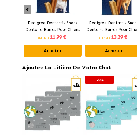
Pedigree Dentastix Snack
Pedigree Dentastix Snac
Dentaire Barres Pour Chiens
Dentaire Barres Pour Chie
11
.99 €
13
.29 €
Moyens 10-25 kg
Grands +25 kg
(DESDE)
(DESDE)
Acheter
Acheter
Ajoutez La Litière De Votre Chat
-20%