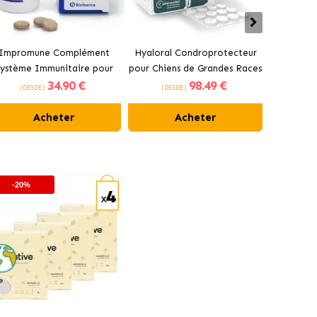
Impromune Complément
Hyaloral Condroprotecteur
Pharmad
ystème Immunitaire pour
pour Chiens de Grandes Races
Condrop
34
.90 €
98
.49 €
hiens et Chats Comprimés
Pharmadiet
pour 
(DESDE)
(DESDE)
(DES
Bioiberica
Acheter
Acheter
-20%