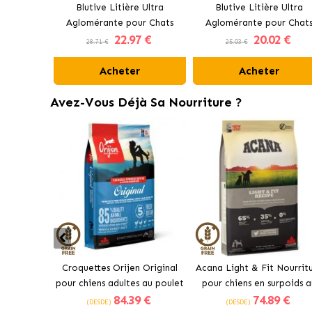
Blutive Litière Ultra
Blutive Litière Ultra
Aglomérante pour Chats
Aglomérante pour Chat
22
.97 €
20
.02 €
Charbon Actif
Parfum Frais
28.71 €
25.03 €
Acheter
Acheter
Avez-Vous Déjà Sa Nourriture ?
Croquettes Orijen Original
Acana Light & Fit Nourrit
pour chiens adultes au poulet
pour chiens en surpoids a
84
.39 €
74
.89 €
poulet frais
(DESDE)
(DESDE)