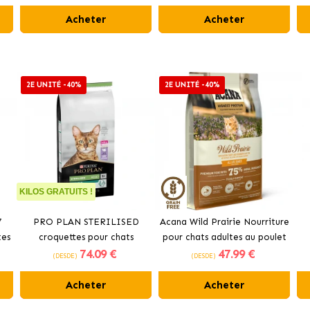
Acheter
Acheter
2E UNITÉ -40%
2E UNITÉ -40%
KILOS GRATUITS !
7
PRO PLAN STERILISED
Acana Wild Prairie Nourriture
tes
croquettes pour chats
pour chats adultes au poulet
74
.09 €
47
.99 €
stérilisés au saumon
et à la dinde
(DESDE)
(DESDE)
Acheter
Acheter