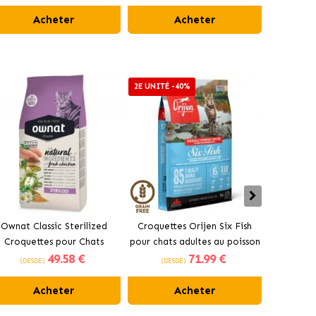
Acheter
Acheter
2E UNITÉ -40%
2E UNITÉ 
Ownat Classic Sterilized
Croquettes Orijen Six Fish
Acana I
Croquettes pour Chats
pour chats adultes au poisson
pour chats
49
.58 €
71
.99 €
Stérilisés
(DESDE)
(DESDE)
(DES
Acheter
Acheter