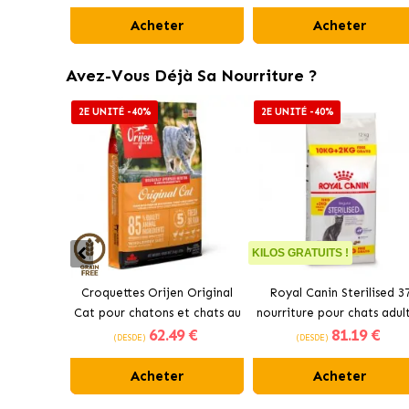
Acheter
Acheter
Avez-Vous Déjà Sa Nourriture ?
2E UNITÉ -40%
2E UNITÉ -40%
KILOS GRATUITS !
Croquettes Orijen Original
Royal Canin Sterilised 3
Cat pour chatons et chats au
nourriture pour chats adul
62
.49 €
81
.19 €
poulet
stérilisés
(DESDE)
(DESDE)
Acheter
Acheter