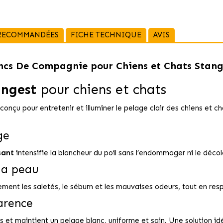
 RECOMMANDÉES
FICHE TECHNIQUE
AVIS
ncs De Compagnie pour Chiens et Chats Stang
angest
pour chiens et chats
conçu pour entretenir et illuminer le pelage clair des chiens et ch
ge
sant
intensifie la blancheur du poil sans l’endommager ni le décol
la peau
ement les saletés, le sébum et les mauvaises odeurs, tout en res
arence
hes et maintient un pelage blanc, uniforme et sain. Une solution id