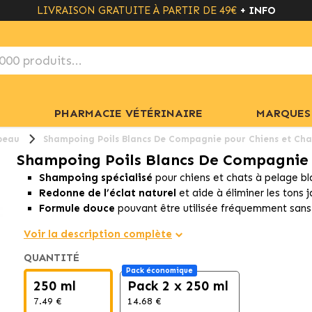
LIVRAISON GRATUITE À PARTIR DE 49€
+ INFO
PHARMACIE VÉTÉRINAIRE
MARQUES
peau
Shampoing Poils Blancs De Compagnie pour Chiens et Cha
Shampoing Poils Blancs De Compagnie 
Shampoing spécialisé
pour chiens et chats à pelage bla
Redonne de l’éclat naturel
et aide à éliminer les tons 
Formule douce
pouvant être utilisée fréquemment sans i
Voir la description complète
QUANTITÉ
Pack économique
250 ml
Pack 2 x 250 ml
7.49 €
14.68 €