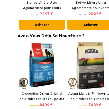
Blutive Litière Ultra
Blutive Litière Ultra
Aglomérante pour Chats
Aglomérante pour Chat
22
.97 €
20
.02 €
Charbon Actif
Parfum Frais
28.71 €
25.03 €
Acheter
Acheter
Avez-Vous Déjà Sa Nourriture ?
Croquettes Orijen Original
Acana Light & Fit Nourrit
pour chiens adultes au poulet
pour chiens en surpoids a
84
.39 €
74
.89 €
poulet frais
(DESDE)
(DESDE)