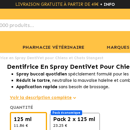
LIVRAISON GRATUITE À PARTIR DE 49€
+ INFO
PHARMACIE VÉTÉRINAIRE
MARQUES
frice en Spray DentiVet pour Chiens et Chats Stangest
Dentifrice En Spray DentiVet Pour Chie
Spray buccal quotidien
spécialement formulé pour le
Réduit le tartre
, neutralise la mauvaise haleine et com
Application rapide
sans besoin de brossage.
Voir la description complète
QUANTITÉ
Pack économique
125 ml
Pack 2 x 125 ml
11.86 €
23.25 €