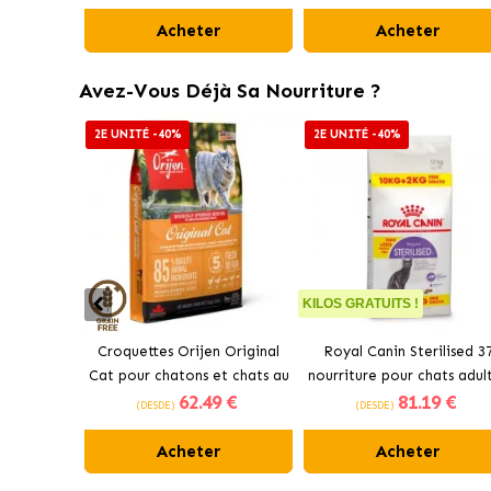
Acheter
Acheter
Avez-Vous Déjà Sa Nourriture ?
2E UNITÉ -40%
2E UNITÉ -40%
KILOS GRATUITS !
Croquettes Orijen Original
Royal Canin Sterilised 3
Cat pour chatons et chats au
nourriture pour chats adul
62
.49 €
81
.19 €
poulet
stérilisés
(DESDE)
(DESDE)
Acheter
Acheter