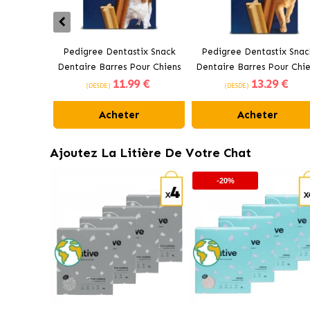
Pedigree Dentastix Snack
Pedigree Dentastix Snac
Dentaire Barres Pour Chiens
Dentaire Barres Pour Chie
11
.99 €
13
.29 €
Moyens 10-25 kg
Grands +25 kg
(DESDE)
(DESDE)
Acheter
Acheter
Ajoutez La Litière De Votre Chat
-20%