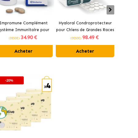
Impromune Complément
Hyaloral Condroprotecteur
Pharmad
ystème Immunitaire pour
pour Chiens de Grandes Races
Condrop
34
.90 €
98
.49 €
hiens et Chats Comprimés
Pharmadiet
pour 
(DESDE)
(DESDE)
(DES
Bioiberica
Acheter
Acheter
-20%