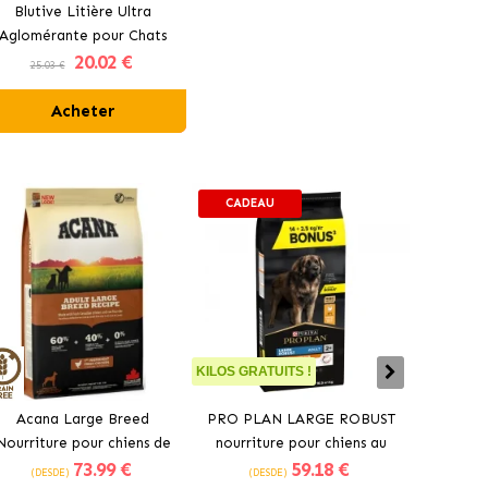
Blutive Litière Ultra
Aglomérante pour Chats
20
.02 €
Parfum Marseille
25.03 €
Acheter
CADEAU
KILOS GRATUITS !
Acana Large Breed
PRO PLAN LARGE ROBUST
Croquet
Nourriture pour chiens de
nourriture pour chiens au
pour chi
73
.99 €
59
.18 €
grandes races au poulet
poulet
(DESDE)
(DESDE)
(DES