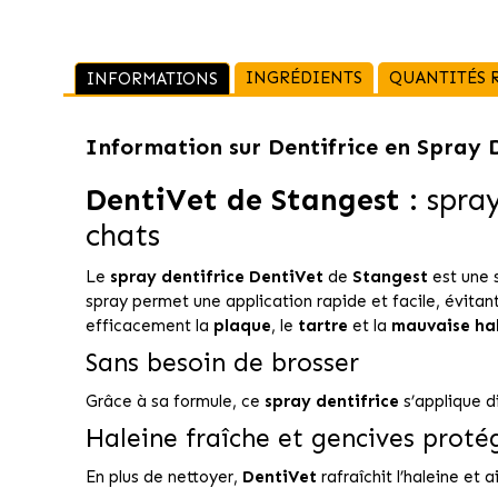
INGRÉDIENTS
QUANTITÉS
INFORMATIONS
Information sur
Dentifrice en Spray 
DentiVet de Stangest
: spray
chats
Le
spray dentifrice DentiVet
de
Stangest
est une s
spray permet une application rapide et facile, évitan
efficacement la
plaque
, le
tartre
et la
mauvaise ha
Sans besoin de brosser
Grâce à sa formule, ce
spray dentifrice
s’applique di
Haleine fraîche et gencives proté
En plus de nettoyer,
DentiVet
rafraîchit l’haleine et