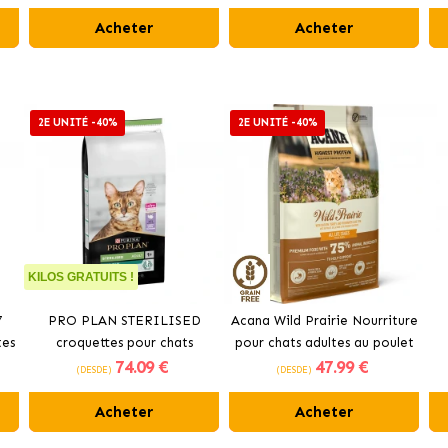
Acheter
Acheter
2E UNITÉ -40%
2E UNITÉ -40%
KILOS GRATUITS !
7
PRO PLAN STERILISED
Acana Wild Prairie Nourriture
tes
croquettes pour chats
pour chats adultes au poulet
74
.09 €
47
.99 €
stérilisés au saumon
et à la dinde
(DESDE)
(DESDE)
Acheter
Acheter