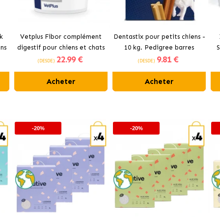
k
Vetplus Fibor complément
Dentastix pour petits chiens -
ns
digestif pour chiens et chats
10 kg. Pedigree barres
S
22
.99 €
9
.81 €
dentaires.
C
(DESDE)
(DESDE)
Acheter
Acheter
-20%
-20%