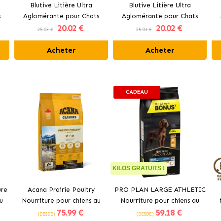
Blutive Litière Ultra
Blutive Litière Ultra
s
Aglomérante pour Chats
Aglomérante pour Chats
20
.02 €
20
.02 €
Parfum Lavande
Parfum Aloe Vera
25.03 €
25.03 €
Acheter
Acheter
CADEAU
KILOS GRATUITS !
ure
Acana Prairie Poultry
PRO PLAN LARGE ATHLETIC
u
Nourriture pour chiens au
Nourriture pour chiens au
75
.99 €
59
.18 €
poulet frais
poulet
(DESDE)
(DESDE)