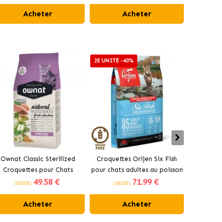
Acheter
Acheter
2E UNITÉ -40%
2E UNITÉ 
Ownat Classic Sterilized
Croquettes Orijen Six Fish
Acana I
Croquettes pour Chats
pour chats adultes au poisson
pour chats
49
.58 €
71
.99 €
Stérilisés
(DESDE)
(DESDE)
(DES
Acheter
Acheter