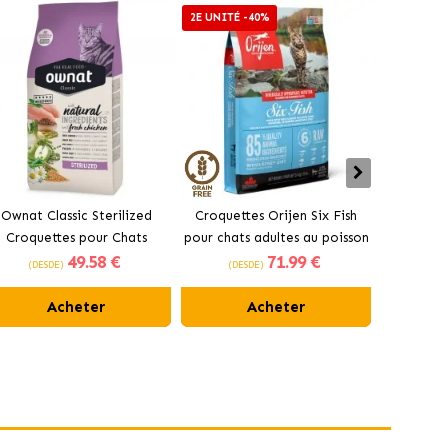
2E UNITÉ -40%
2E UNITÉ 
Ownat Classic Sterilized
Croquettes Orijen Six Fish
Acana I
Croquettes pour Chats
pour chats adultes au poisson
pour chats
49
.58 €
71
.99 €
Stérilisés
(DESDE)
(DESDE)
(DES
Acheter
Acheter