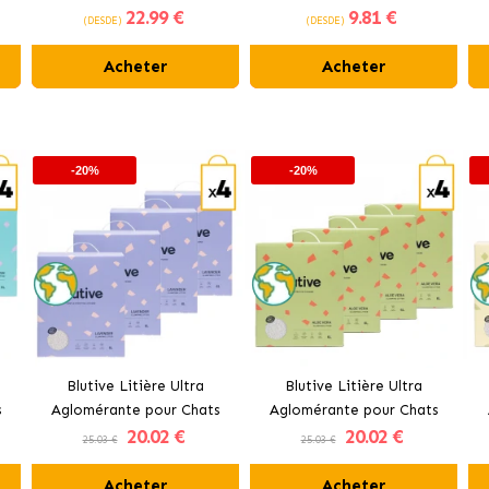
22
.99 €
9
.81 €
dentaires.
C
(DESDE)
(DESDE)
Acheter
Acheter
-20%
-20%
Blutive Litière Ultra
Blutive Litière Ultra
s
Aglomérante pour Chats
Aglomérante pour Chats
20
.02 €
20
.02 €
Parfum Lavande
Parfum Aloe Vera
25.03 €
25.03 €
Acheter
Acheter