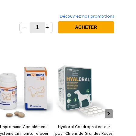
Découvrez nos promotions
-
+
ACHETER
Impromune Complément
Hyaloral Condroprotecteur
Pharmad
ystème Immunitaire pour
pour Chiens de Grandes Races
Condrop