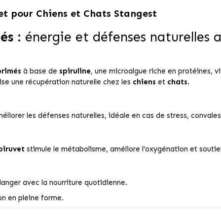
t pour Chiens et Chats Stangest
és
: énergie et défenses naturelles a
rimés
à base de
spiruline
, une microalgue riche en protéines, v
ise une récupération naturelle chez les
chiens
et
chats
.
éliorer les défenses naturelles, idéale en cas de stress, convale
piruvet
stimule le métabolisme, améliore l’oxygénation et soutien
nger avec la nourriture quotidienne.
n en pleine forme.