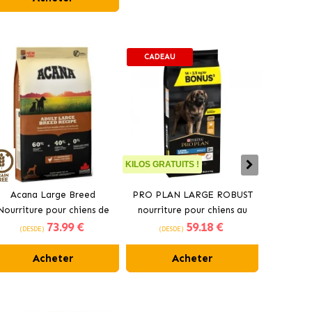
CADEAU
KILOS GRATUITS !
Acana Large Breed
PRO PLAN LARGE ROBUST
Croquet
Nourriture pour chiens de
nourriture pour chiens au
pour chi
73
.99 €
59
.18 €
grandes races au poulet
poulet
(DESDE)
(DESDE)
(DES
Acheter
Acheter