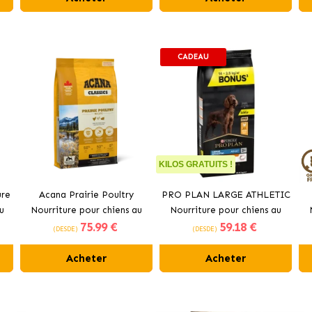
CADEAU
KILOS GRATUITS !
ure
Acana Prairie Poultry
PRO PLAN LARGE ATHLETIC
u
Nourriture pour chiens au
Nourriture pour chiens au
75
.99 €
59
.18 €
poulet frais
poulet
(DESDE)
(DESDE)
Acheter
Acheter