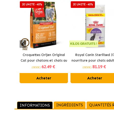
2E UNITÉ -40%
2E UNITÉ -40%
KILOS GRATUITS !
Croquettes Orijen Original
Royal Canin Sterilised 3
Cat pour chatons et chats au
nourriture pour chats adul
62
.49 €
81
.19 €
poulet
stérilisés
(DESDE)
(DESDE)
Acheter
Acheter
INGRÉDIENTS
QUANTITÉS
INFORMATIONS