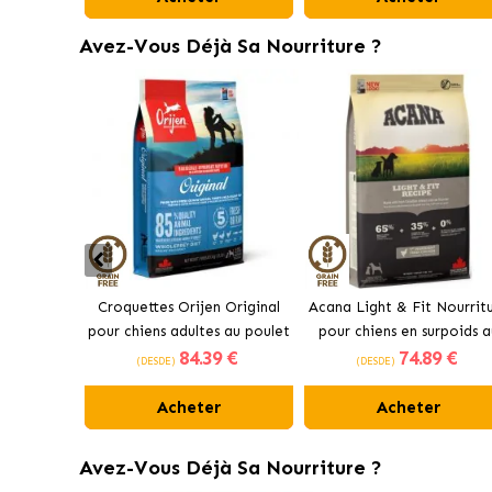
Avez-Vous Déjà Sa Nourriture ?
Croquettes Orijen Original
Acana Light & Fit Nourrit
pour chiens adultes au poulet
pour chiens en surpoids a
84
.39 €
74
.89 €
poulet frais
(DESDE)
(DESDE)
Acheter
Acheter
Avez-Vous Déjà Sa Nourriture ?