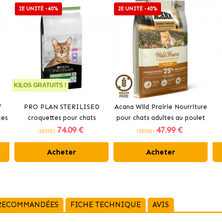
2E UNITÉ -40%
2E UNITÉ -40%
KILOS GRATUITS !
7
PRO PLAN STERILISED
Acana Wild Prairie Nourriture
tes
croquettes pour chats
pour chats adultes au poulet
74
.09 €
47
.99 €
stérilisés au saumon
et à la dinde
(DESDE)
(DESDE)
Acheter
Acheter
 RECOMMANDÉES
FICHE TECHNIQUE
AVIS