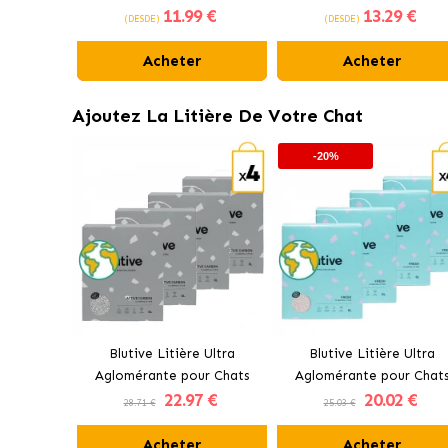
11
.99 €
13
.29 €
Moyens 10-25 kg
Grands +25 kg
(DESDE)
(DESDE)
Acheter
Acheter
Ajoutez La Litière De Votre Chat
-20%
Blutive Litière Ultra
Blutive Litière Ultra
Aglomérante pour Chats
Aglomérante pour Chat
22
.97 €
20
.02 €
Charbon Actif
Parfum Frais
28.71 €
25.03 €
Acheter
Acheter