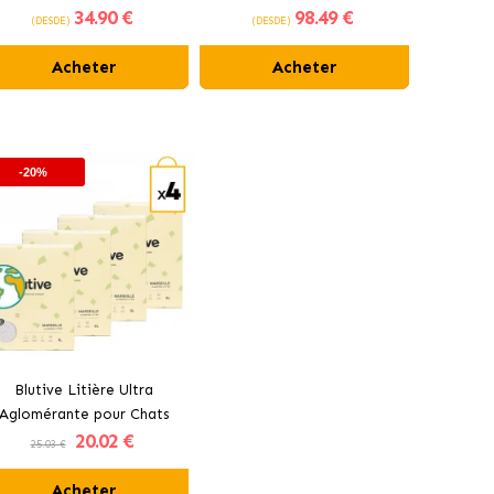
34
.90 €
98
.49 €
hiens et Chats Comprimés
Pharmadiet
pour 
(DESDE)
(DESDE)
(DES
Bioiberica
Acheter
Acheter
-20%
Blutive Litière Ultra
Aglomérante pour Chats
20
.02 €
Parfum Marseille
25.03 €
Acheter