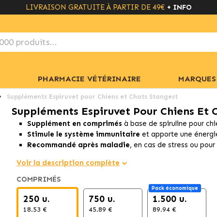
LIVRAISON GRATUITE À PARTIR DE 49€
+ INFO
PHARMACIE VÉTÉRINAIRE
MARQUES
Suppléments Espiruvet pour Chiens et Chats Stangest
Suppléments Espiruvet Pour Chiens Et 
Supplément en comprimés
à base de spiruline pour chi
Stimule le système immunitaire
et apporte une énergie
Recommandé après maladie
, en cas de stress ou pou
Voir la description complète
COMPRIMÉS
Pack économique
250 u.
750 u.
1.500 u.
18.53 €
45.89 €
89.94 €