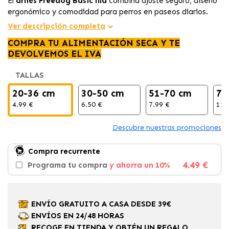
El
arnés Freedog Basic lila
combina ajuste seguro, diseño
ergonómico y comodidad para perros en paseos diarios.
Ver descripción completa
COMPRA TU ALIMENTACIÓN SECA Y TE
DEVOLVEMOS EL IVA
TALLAS
20-36 cm
30-50 cm
51-70 cm
70
4.99 €
6.50 €
7.99 €
11.
Descubre nuestras promociones
Compra recurrente
4.49 €
Programa tu compra
y ahorra un 10%
ENVÍO GRATUITO A CASA DESDE 39€
ENVÍOS EN 24/48 HORAS
RECOGE EN TIENDA Y OBTÉN UN REGALO