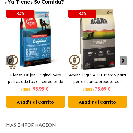
¿Ya Tienes Su Comida?
-10%
-10%
Pienso Orijen Original para
Acana Ligth & Fit Pienso para
perros adultos sin cereales de
perros con sobrepeso con
93
.99 €
73
.69 €
pollo
pollo fresco
(DESDE)
(DESDE)
Añadir al Carrito
Añadir al Carrito
MÁS INFORMACIÓN