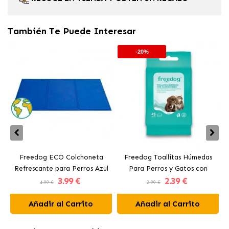
También Te Puede Interesar
-20%
Freedog ECO Colchoneta
Freedog Toallitas Húmedas
Refrescante para Perros Azul
Para Perros y Gatos con
H
3
.99 €
2
.39 €
Clorhexidina
4.99 €
2.99 €
Añadir al Carrito
Añadir al Carrito