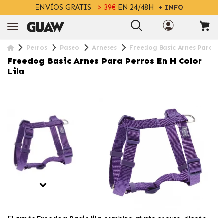
ENVÍOS GRATIS
> 39€
EN 24/48H
+ INFO
Perros
Paseo
Arneses
Freedog Basic Arnes Para P
Freedog Basic Arnes Para Perros En H Color
Lila