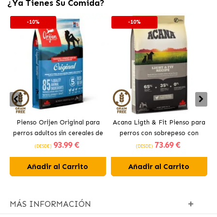
¿Ya Tienes Su Comida?
-10%
-10%
Pienso Orijen Original para
Acana Ligth & Fit Pienso para
perros adultos sin cereales de
perros con sobrepeso con
93
.99 €
73
.69 €
pollo
pollo fresco
(DESDE)
(DESDE)
Añadir al Carrito
Añadir al Carrito
MÁS INFORMACIÓN