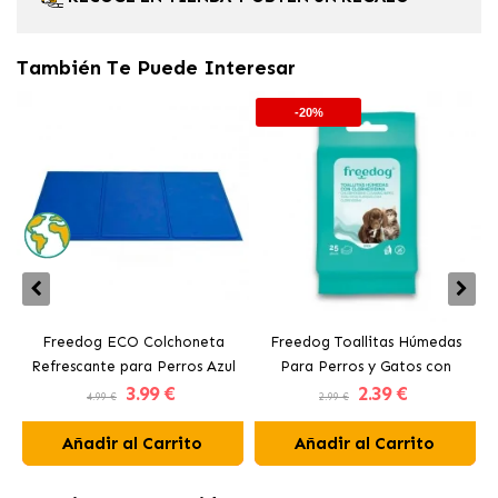
También Te Puede Interesar
-20%
Freedog ECO Colchoneta
Freedog Toallitas Húmedas
Refrescante para Perros Azul
Para Perros y Gatos con
H
3
.99 €
2
.39 €
Clorhexidina
4.99 €
2.99 €
Añadir al Carrito
Añadir al Carrito