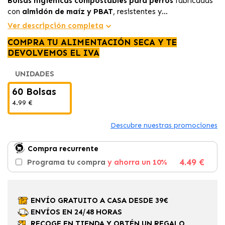
Bolsas higiénicas compostables para perros
fabricadas
con
almidón de maíz y PBAT
, resistentes y
biodegradables. Con
certificación TUV
y envoltorio sin
Ver descripción completa
plástico, son ideales para
paseos limpios y ecológicos
.
COMPRA TU ALIMENTACIÓN SECA Y TE
Incluyen
4 rollos de 15 bolsas
.
DEVOLVEMOS EL IVA
UNIDADES
60 Bolsas
4.99 €
Descubre nuestras promociones
Compra recurrente
4.49 €
Programa tu compra
y ahorra un 10%
ENVÍO GRATUITO A CASA DESDE 39€
ENVÍOS EN 24/48 HORAS
RECOGE EN TIENDA Y OBTÉN UN REGALO