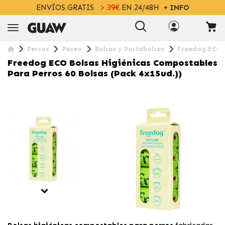
ENVÍOS GRATIS
> 39€
EN 24/48H
+ INFO
Perros
Paseo
Bolsas y Portabolsas
Freedog ECO B
Freedog ECO Bolsas Higiénicas Compostables
Para Perros 60 Bolsas (Pack 4x15ud.))