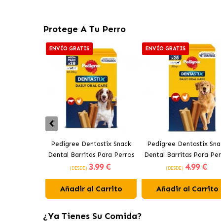
Protege A Tu Perro
ENVÍO GRATIS
ENVÍO GRATIS
Pedigree Dentastix Snack
Pedigree Dentastix Sna
Dental Barritas Para Perros
Dental Barritas Para Per
3
.99 €
4
.99 €
Medianos 10-25 kg
Grandes +25 kg
(DESDE)
(DESDE)
Añadir al Carrito
Añadir al Carrito
¿Ya Tienes Su Comida?