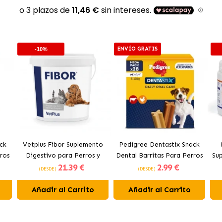
ENVÍO GRATIS
-10%
ck
Vetplus Fibor Suplemento
Pedigree Dentastix Snack
ros
Digestivo para Perros y
Dental Barritas Para Perros
Su
21
.39 €
2
.99 €
Gatos
Pequeños 5-10 kg
(DESDE)
(DESDE)
Añadir al Carrito
Añadir al Carrito