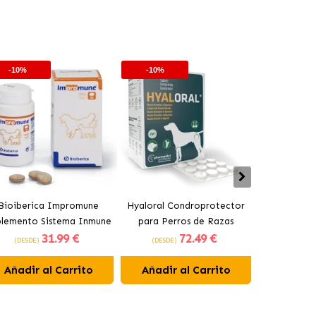
-10%
-10%
-10%
Bioiberica Impromune
Hyaloral Condroprotector
Pharmadie
plemento Sistema Inmune
para Perros de Razas
Condroprot
31
.99 €
72
.49 €
para Perros y Gatos
Grandes Pharmadiet
para Pe
(DESDE)
(DESDE)
(DESDE)
Comprimidos
Añadir al Carrito
Añadir al Carrito
Añadir 