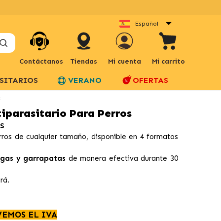
Español
Contáctanos
Tiendas
Mi cuenta
Mi carrito
SITARIOS
VERANO
OFERTAS
s
iparasitario Para Perros
S
ros de cualquier tamaño, disponible en 4 formatos
gas y garrapatas
de manera efectiva durante 30
rá.
VEMOS EL IVA