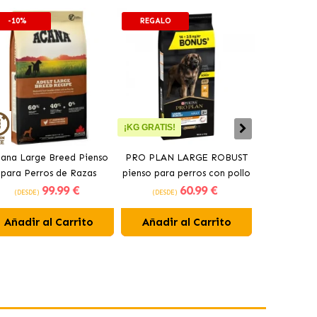
-10%
REGALO
-10%
¡KG GRATIS!
ana Large Breed Pienso
PRO PLAN LARGE ROBUST
Orijen Sen
para Perros de Razas
pienso para perros con pollo
perros may
99
.99 €
60
.99 €
Grandes con Pollo
(DESDE)
(DESDE)
(DESDE)
Añadir al Carrito
Añadir al Carrito
Añadir 