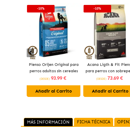
-10%
-10%
Pienso Orijen Original para
Acana Ligth & Fit Pien
perros adultos sin cereales
para perros con sobrep
93
.99 €
73
.69 €
de pollo
con pollo fresco
(DESDE)
(DESDE)
Añadir al Carrito
Añadir al Carrito
FICHA TÉCNICA
OPIN
MÁS INFORMACIÓN