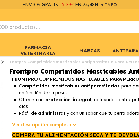
ENVÍOS GRATIS
> 39€
EN 24/48H
+ INFO
FARMACIA
MARCAS
ANTIPARA
VETERINARIA
Frontpro Comprimidos masticables Antiparasitario Para Perro
Frontpro Comprimidos Masticables Ant
FRONTPRO COMPRIMIDOS MASTICABLES PARA PERRO
Comprimidos masticables antiparasitarios
para per
en función de su peso.
Ofrece una
protección integral
, actuando contra
pul
días
Fácil de administrar
y con un sabor que tu perro adora
Ver descripción completa
COMPRA TU ALIMENTACIÓN SECA Y TE DEVOL