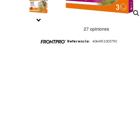
Referencia:
4064951003790