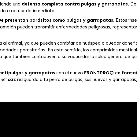
ndando una
defensa completa contra pulgas y garrapatas.
Des
o a actuar de inmediato.
e presentan parásitos como pulgas y garrapatas.
Estos inse
e también pueden transmitir enfermedades peligrosas, representa
a al animal, ya que pueden cambiar de huésped o quedar adherido
edades parasitarias. En este sentido, los comprimidos masticab
ino que también contribuyen a salvaguardar la salud general de q
antipulgas y garrapatas
con el nuevo
FRONTPRO® en formato
 eficaz
resguarda a tu perro de pulgas, sus huevos y garrapatas