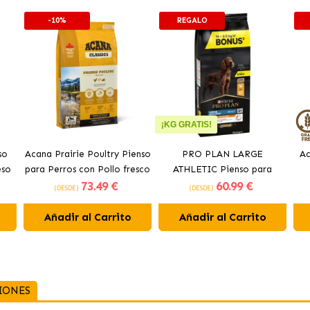
-10%
REGALO
¡KG GRATIS!
so
Acana Prairie Poultry Pienso
PRO PLAN LARGE
Ac
eso
para Perros con Pollo fresco
ATHLETIC Pienso para
73
.49 €
60
.99 €
perros con pollo
(DESDE)
(DESDE)
Añadir al Carrito
Añadir al Carrito
IONES