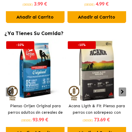
3
.99 €
4
.99 €
Medianos 10-25 kg
Grandes +25 kg
(DESDE)
(DESDE)
Añadir al Carrito
Añadir al Carrito
¿Ya Tienes Su Comida?
-10%
-10%
Pienso Orijen Original para
Acana Ligth & Fit Pienso para
perros adultos sin cereales de
perros con sobrepeso con
93
.99 €
73
.69 €
pollo
pollo fresco
(DESDE)
(DESDE)