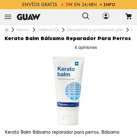
ENVÍOS GRATIS
> 39€
EN 24/48H
+ INFO
Perros
FARMACIA
Dermatitis y problemas piel
Ke
Kerato Balm Bálsamo Reparador Para Perros
Kerato Balm Bálsamo reparador para perros. Bálsamo